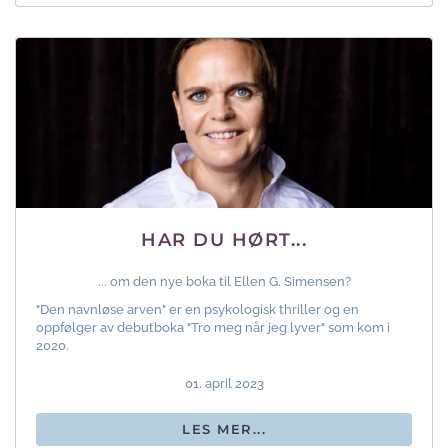
HAR DU HØRT...
... om den nye boka til Ellen G. Simensen?
"Den navnløse arven" er en psykologisk thriller og en
oppfølger av debutboka "Tro meg når jeg lyver" som kom i
2020.
01. april 2023
LES MER...