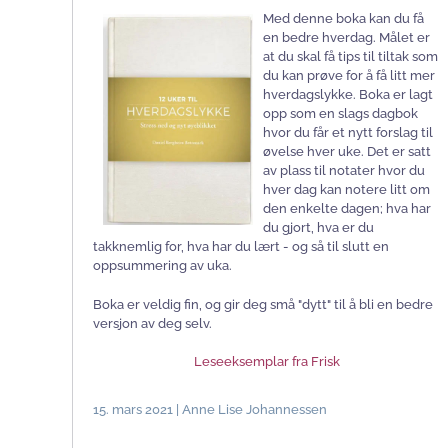
Med denne boka kan du få
en bedre hverdag. Målet er
at du skal få tips til tiltak som
du kan prøve for å få litt mer
hverdagslykke. Boka er lagt
opp som en slags dagbok
hvor du får et nytt forslag til
øvelse hver uke. Det er satt
av plass til notater hvor du
hver dag kan notere litt om
den enkelte dagen; hva har
du gjort, hva er du
takknemlig for, hva har du lært - og så til slutt en
oppsummering av uka.
Boka er veldig fin, og gir deg små "dytt" til å bli en bedre
versjon av deg selv.
Leseeksemplar fra Frisk
15. mars 2021 | Anne Lise Johannessen