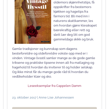
oldemors skjønnhetstips, få
oppskrifter fra bestemors
kjøkken og hagetips fra
farmors tid. Bli med inn i
naturens skattkammer, les
om hvordan gjøre klesskapet
bærekraftig eller rett og
slett lær deg litt om god
gammeldags skikk og bruk.
Gamle tradisjoner og kunnskap som dagens
besteforeldre og oldeforeldre vokste opp med er i
vinden. Vintage livsstil samler mange av de gode gamle
triksene og praktiske tipsene innen alt fra matlaging og
hagehold til hvordan du inviterer til og holder selskap.
Og ikke minst får du mange gode råd til hvordan du
vedlikeholder klær og sko.
Leseeksemplar fra Cappelen Damm
23. oktober 2017 | Anne Lise Johannessen