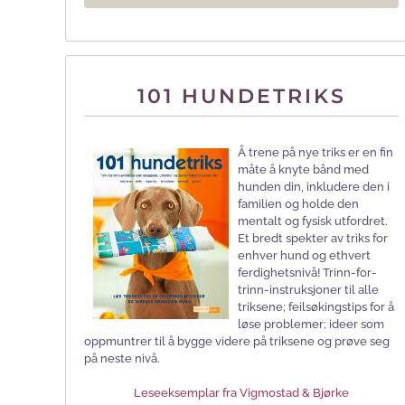
101 HUNDETRIKS
Å trene på nye triks er en fin
måte å knyte bånd med
hunden din, inkludere den i
familien og holde den
mentalt og fysisk utfordret.
Et bredt spekter av triks for
enhver hund og ethvert
ferdighetsnivå! Trinn-for-
trinn-instruksjoner til alle
triksene; feilsøkingstips for å
løse problemer; ideer som
oppmuntrer til å bygge videre på triksene og prøve seg
på neste nivå.
Leseeksemplar fra Vigmostad & Bjørke