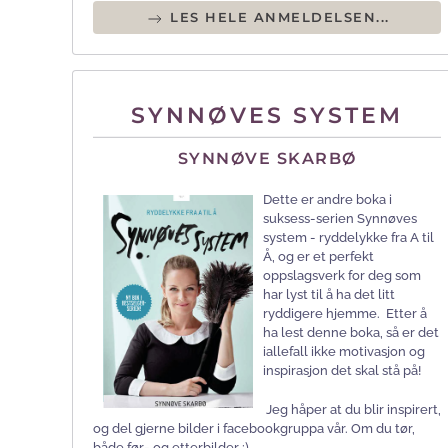
LES HELE ANMELDELSEN...
SYNNØVES SYSTEM
SYNNØVE SKARBØ
Dette er andre boka i
suksess-serien Synnøves
system - ryddelykke fra A til
Å, og er et perfekt
oppslagsverk for deg som
har lyst til å ha det litt
ryddigere hjemme. Etter å
ha lest denne boka, så er det
iallefall ikke motivasjon og
inspirasjon det skal stå på!
Jeg håper at du blir inspirert,
og del gjerne bilder i facebookgruppa vår. Om du tør,
både før- og etterbilder ;)