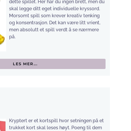
dette spillet. Her har du ingen brett, men du
skal legge ditt eget individuelle kryssord.
Morsomt spill som krever kreativ tenking
og konsentrasjon. Det kan være litt vrient,
men absolutt et spill verdt å se nærmere
på.
LES MER...
Kryptert er et kortspill hvor setningen på et
trukket kort skal leses høyt. Poeng til dem