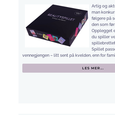
Artig og akt
man konkurr
følgere på s
den som førs
Opplegget e
du spiller 
spillebrette
Spillet pass
vennegjengen – litt sent på kvelden, enn for fami
LES MER...