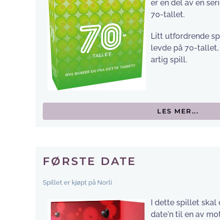
er en del av en ser
70-tallet.
Litt utfordrende 
levde på 70-tallet,
artig spill.
LES MER...
FØRSTE DATE
Spillet er kjøpt på Norli
I dette spillet ska
date'n til en av mo