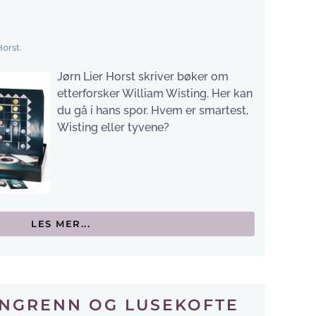
Horst.
Jørn Lier Horst skriver bøker om
etterforsker William Wisting. Her kan
du gå i hans spor. Hvem er smartest,
Wisting eller tyvene?
LES MER...
ANGRENN OG LUSEKOFTE