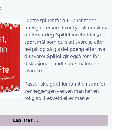
o
I dette spillet får du - eller taper -
poeng ettersom hvor typisk norsk du
oppfører deg. Spillet inneholder 300
spørsmål som du skal svare ja eller
nei på, og så gis det poeng etter hva
du svarer. Spillet gir også rom for
diskusjoner rundt spørsmålene og
svarene.
Passer like godt for familien som for
vennegjengen - enten man har en
rolig spilllekveld eller man er i
LES MER...