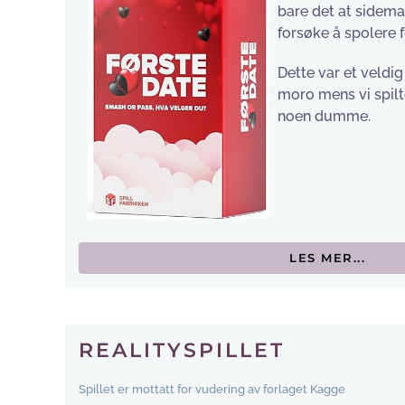
bare det at sidem
forsøke å spolere f
Dette var et veldig
moro mens vi spilt
noen dumme.
LES MER...
REALITYSPILLET
Spillet er mottatt for vudering av forlaget Kagge