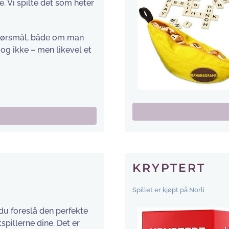
ie. Vi spilte det som heter
spørsmål, både om man
 og ikke – men likevel et
KRYPTERT
Spillet er kjøpt på Norli
l du foreslå den perfekte
tspillerne dine. Det er