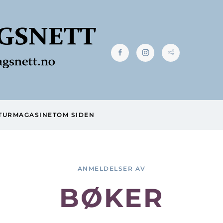
TUR
MAGASINET
OM SIDEN
ANMELDELSER AV
BØKER