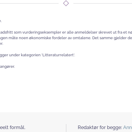
.
nadsfritt som vurderingseksempler er alle anmeldelser skrevet ut fra et nø
 ingen måte noen økonomiske fordeler av omtalene. Det samme gjelder der 
r.
igger under kategorien 'Litteraturrelatert'.
rangører.
eelt formål.
Redaktør for begge:
Ann