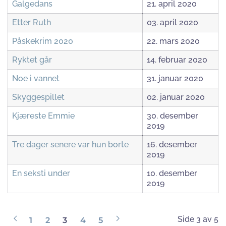
Galgedans
21. april 2020
Etter Ruth
03. april 2020
Påskekrim 2020
22. mars 2020
Ryktet går
14. februar 2020
Noe i vannet
31. januar 2020
Skyggespillet
02. januar 2020
Kjæreste Emmie
30. desember
2019
Tre dager senere var hun borte
16. desember
2019
En seksti under
10. desember
2019
Side 3 av 5
1
2
3
4
5