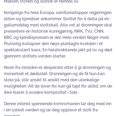
Makten, tronen og slottet er hennes liv.
Kongelige fra hele Europa, samfunnstopper, regjeringen,
eliten og kjendiser ankommer Slottet for å delta på en
gallamiddag med slottsball. Alle vet at dronningen skal
presentere en historisk kunngjøring. NRK,
TV2, CNN,
BBC og kjendispressen er der. Hele verden følger med.
Plutselig kollapser den nøye planlagte kvelden i et
spektakulært kaos. En halsbrekkende jakt på liv og død
gjennom slottets verden starter.
Noen fra innsiden er desperate etter å gi dronningen og
monarkiet et dødsstøt. Dronningen og de få hun kan
stole på, står ansikt til ansikt med den utenkelige
muligheten: Alt de lever for, kan gå tapt for alltid, om de
ikke klarer å avsløre komplottet i tide.
Denne intenst spennende krimromanen tar deg med inn
i en lukket verden og lar deg oppleve et slott fra