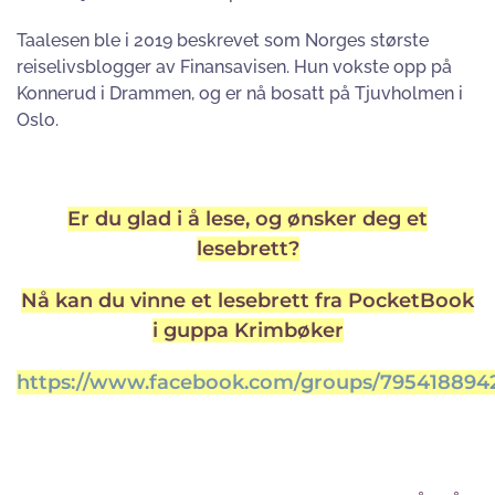
Taalesen ble i 2019 beskrevet som Norges største
reiselivsblogger av Finansavisen. Hun vokste opp på
Konnerud i Drammen, og er nå bosatt på Tjuvholmen i
Oslo.
Er du glad i å lese, og ønsker deg et
lesebrett?
Nå kan du vinne et lesebrett fra PocketBook
i guppa Krimbøker
https://www.facebook.com/groups/795418894