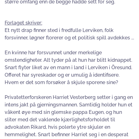
større omfang enn de begge hadde sett for seg.
Forlaget skriver:
Et nytt drap finner sted i fredfulle Lerviken, folk
forsvinner, løgner florerer og et politisk spill avdekkes ...
En kvinne har forsvunnet under merkelige
omstendigheter. Alt tyder på at hun har blitt kidnappet.
Snart flyter liket av en mann i land i Lerviken i Öresund.
Offeret har syreskader og er umulig å identifisere.
Hvem er det som forsøker å skjule sporene sine?
Privatetterforskeren Harriet Vesterberg setter i gang en
intens jakt på gjerningsmannen. Samtidig holder hun et
våkent øye med sin glemske pappa Eugen, og hun
sliter med det vaklende kjærlighetsforholdet til
advokaten Rikard, hvis polerte ytre skjuler en
hemmelighet. Snart befinner Harriet seg i en desperat