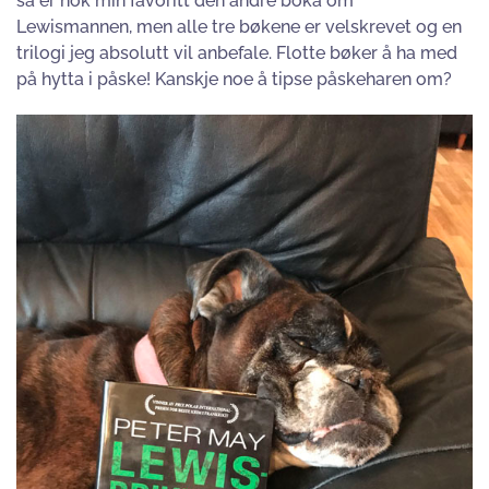
så er nok min favoritt den andre boka om
Lewismannen, men alle tre bøkene er velskrevet og en
trilogi jeg absolutt vil anbefale. Flotte bøker å ha med
på hytta i påske! Kanskje noe å tipse påskeharen om?