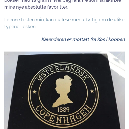
bokser med 18 gram i hver. Jeg fant tre som straks ble
mine nye absolutte favoritter.
I denne testen min, kan du lese mer utførlig om de ulike
typene i esken.
Kalenderen er mottatt fra Kos i koppen