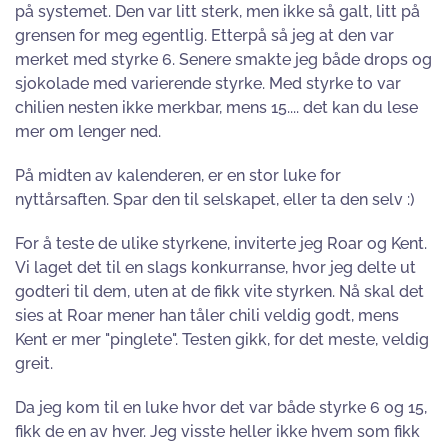
på systemet. Den var litt sterk, men ikke så galt, litt på
grensen for meg egentlig. Etterpå så jeg at den var
merket med styrke 6. Senere smakte jeg både drops og
sjokolade med varierende styrke. Med styrke to var
chilien nesten ikke merkbar, mens 15.... det kan du lese
mer om lenger ned.
På midten av kalenderen, er en stor luke for
nyttårsaften. Spar den til selskapet, eller ta den selv :)
For å teste de ulike styrkene, inviterte jeg Roar og Kent.
Vi laget det til en slags konkurranse, hvor jeg delte ut
godteri til dem, uten at de fikk vite styrken. Nå skal det
sies at Roar mener han tåler chili veldig godt, mens
Kent er mer "pinglete". Testen gikk, for det meste, veldig
greit.
Da jeg kom til en luke hvor det var både styrke 6 og 15,
fikk de en av hver. Jeg visste heller ikke hvem som fikk