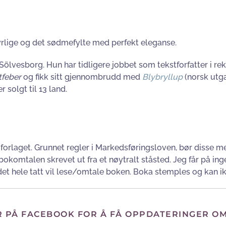
syrlige og det sødmefylte med perfekt eleganse.
Sölvesborg. Hun har tidligere jobbet som tekstforfatter i r
tfeber
og fikk sitt gjennombrudd med
Blybryllup
(norsk utg
 solgt til 13 land.
forlaget. Grunnet regler i Markedsføringsloven, bør disse me
r bokomtalen skrevet ut fra et nøytralt ståsted. Jeg får på
 i det hele tatt vil lese/omtale boken. Boka stemples og kan ik
R PÅ FACEBOOK FOR Å FÅ OPPDATERINGER O