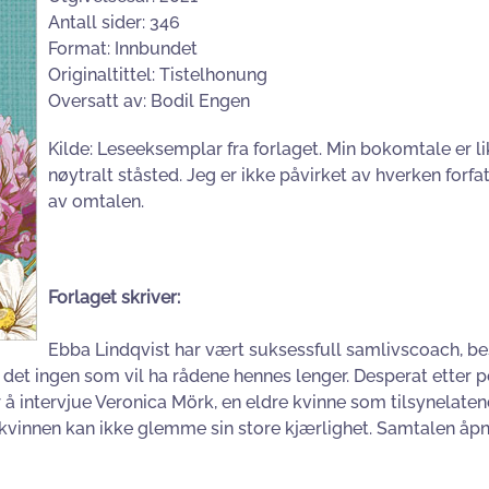
Antall sider: 346
Format: Innbundet
Originaltittel: Tistelhonung
Oversatt av: Bodil Engen
Kilde: Leseeksemplar fra forlaget. Min bokomtale er li
nøytralt ståsted. Jeg er ikke påvirket av hverken forfa
av omtalen.
Forlaget skriver:
Ebba Lindqvist har vært suksessfull samlivscoach, be
 det ingen som vil ha rådene hennes lenger. Desperat etter
 å intervjue Veronica Mörk, en eldre kvinne som tilsynelatend
e kvinnen kan ikke glemme sin store kjærlighet. Samtalen åpn