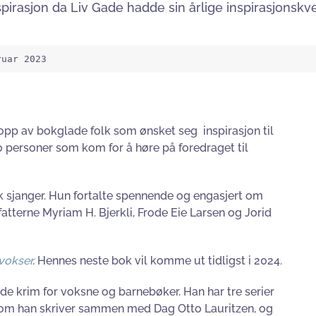
pirasjon da Liv Gade hadde sin årlige inspirasjonskve
ruar 2023
 opp av bokglade folk som ønsket seg inspirasjon til
0 personer som kom for å høre på foredraget til
k sjanger. Hun fortalte spennende og engasjert om
atterne Myriam H. Bjerkli, Frode Eie Larsen og Jorid
 vokser
.
Hennes neste bok vil komme ut tidligst i 2024.
åde krim for voksne og barnebøker. Han har tre serier
som han skriver sammen med Dag Otto Lauritzen, og