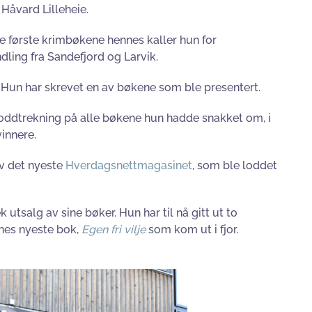
d
Håvard Lilleheie.
tre første krimbøkene hennes kaller hun for
ndling fra Sandefjord og Larvik.
. Hun har skrevet en av bøkene som ble presentert.
loddtrekning på alle bøkene hun hadde snakket om, i
innere.
v det nyeste
Hverdagsnettmagasinet
, som ble loddet
tsalg av sine bøker. Hun har til nå gitt ut to
nes nyeste bok,
Egen fri vilje
som kom ut i fjor.