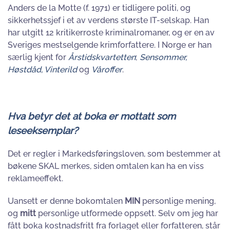
Anders de la Motte (f. 1971) er tidligere politi, og
sikkerhetssjef i et av verdens største IT-selskap. Han
har utgitt 12 kritikerroste kriminalromaner, og er en av
Sveriges mestselgende krimforfattere. I Norge er han
særlig kjent for
Årstidskvartetten
;
Sensommer,
Høstdåd, Vinterild
og
Våroffer
.
Hva betyr det at boka er mottatt som
leseeksemplar?
Det er regler i Markedsføringsloven, som bestemmer at
bøkene SKAL merkes, siden omtalen kan ha en viss
reklameeffekt.
Uansett er denne bokomtalen
MIN
personlige mening,
og
mitt
personlige utformede oppsett. Selv om jeg har
fått boka kostnadsfritt fra forlaget eller forfatteren, står