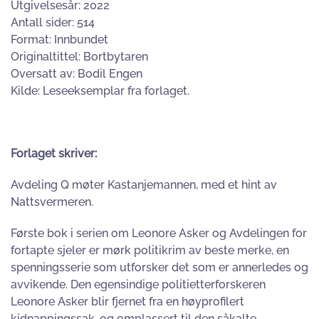
Utgivelsesår: 2022
Antall sider: 514
Format: Innbundet
Originaltittel: Bortbytaren
Oversatt av: Bodil Engen
Kilde: Leseeksemplar fra forlaget.
Forlaget skriver:
Avdeling Q møter Kastanjemannen, med et hint av
Nattsvermeren.
Første bok i serien om Leonore Asker og Avdelingen for
fortapte sjeler er mørk politikrim av beste merke, en
spenningsserie som utforsker det som er annerledes og
avvikende. Den egensindige politietterforskeren
Leonore Asker blir fjernet fra en høyprofilert
kidnappingssak, og omplassert til den såkalte