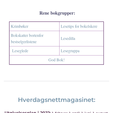
Rene bokgrupper:
Krimbøker
Lesetips for bokelskere
Bokskatter bortenfor
Lesedilla
bestselgerlistene
Leseglede
Lesegruppa
God Bok!
Hverdagsnettmagasinet:
Utgivelsesplan i 2022: