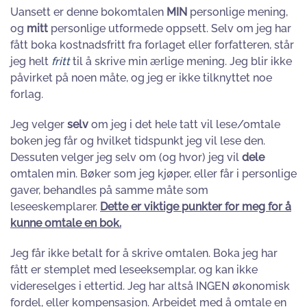
Uansett er denne bokomtalen
MIN
personlige mening,
og
mitt
personlige utformede oppsett. Selv om jeg har
fått boka kostnadsfritt fra forlaget eller forfatteren, står
jeg helt
fritt
til å skrive min ærlige mening. Jeg blir ikke
påvirket på noen måte, og jeg er ikke tilknyttet noe
forlag.
Jeg velger
selv
om jeg i det hele tatt vil lese/omtale
boken jeg får og hvilket tidspunkt jeg vil lese den.
Dessuten velger jeg selv om (og hvor) jeg vil
dele
omtalen min. Bøker som jeg kjøper, eller får i personlige
gaver, behandles på samme måte som
leseeskemplarer.
Dette er viktige punkter for meg for å
kunne omtale en bok.
Jeg får ikke betalt for å skrive omtalen. Boka jeg har
fått er stemplet med leseeksemplar, og kan ikke
videreselges i ettertid. Jeg har altså INGEN økonomisk
fordel, eller kompensasjon. Arbeidet med å omtale en