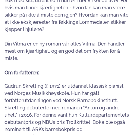
nok med sitt, utrent som hun er i det virkelige livet. For
hvis man finner kjærligheten - hvordan kan man være
sikker på ikke å miste den igjen? Hvordan kan man vite
at ikke ekskjærester fra føkkings Lommedalen stikker
kjepper i hjulene?
Din Vilma er en ny roman vår alles Vilma. Den handler
mest om kjærlighet, og en god del om frykten for å
miste.
Om forfatteren:
Gudrun Skretting (f. 1971) er utdannet klassisk pianist
ved Norges Musikkhøyskole. Hun har gått
forfatterutdanningen ved Norsk Barnebokinstitutt.
Skretting debuterte med romanen "Anton og andre
uhell" i 2016. For denne vant hun Kulturdepartementets
debutantpris og NBUs pris Trollkrittet. Boka ble også
nominert til ARKs barnebokpris og