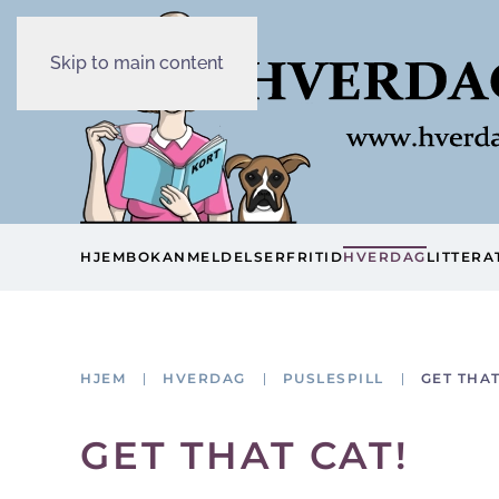
Skip to main content
HJEM
BOKANMELDELSER
FRITID
HVERDAG
LITTERA
HJEM
HVERDAG
PUSLESPILL
GET THAT
GET THAT CAT!