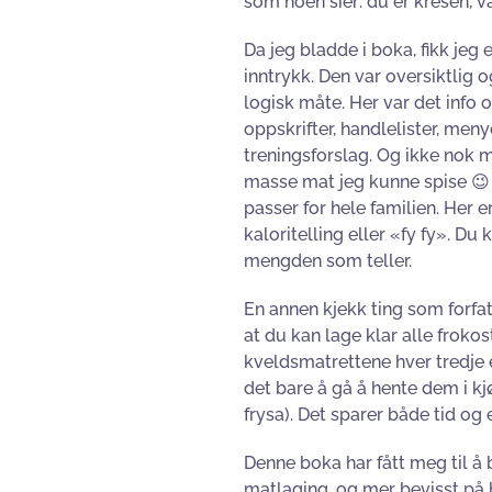
som noen sier: du er kresen, va
Da jeg bladde i boka, fikk jeg 
inntrykk. Den var oversiktlig o
logisk måte. Her var det info
oppskrifter, handlelister, meny
treningsforslag. Og ikke nok m
masse mat jeg kunne spise 😉
passer for hele familien. Her e
kaloritelling eller «fy fy». Du k
mengden som teller.
En annen kjekk ting som forfat
at du kan lage klar alle frokos
kveldsmatrettene hver tredje e
det bare å gå å hente dem i kj
frysa). Det sparer både tid og 
Denne boka har fått meg til å b
matlaging, og mer bevisst på h