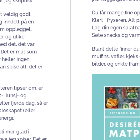
r jeg skeptisk.
Du får mange fine op
et veldig godt
Klart i fryseren, Alt 
g inndelt på en
Lag din egen salatbar,
 om opplegget,
Søte snacks og varm
er og ulike
ed det, det var
Blant dette finner d
 Det er mat som
muffins, vafler, kjek
r heller ingen
bilder, og enkle fra
an spise alt, det er
teren tipser om, er
t-, lunsj- og
ller fjerde dag, så er
øleskapet (eller
energi.
li mer glad i
va jeg spiser. Det er