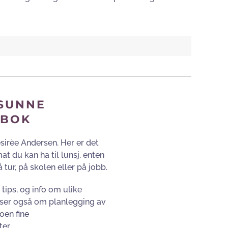
 SUNNE
EBOK
esirèe Andersen. Her er det
at du kan ha til lunsj, enten
tur, på skolen eller på jobb.
tips, og info om ulike
ipser også om planlegging av
oen fine
er.