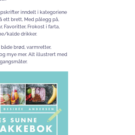
pskrifter inndelt i kategoriene
på ett brett, Med pålegg på,
 Favoritter, Frokost i farta,
e/kalde drikker.
u både brød, varmretter,
s og mye mer. Alt illustrert med
mgangsmåter.