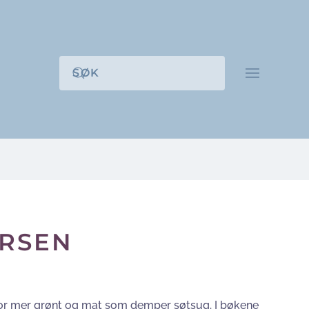
ERSEN
 for mer grønt og mat som demper søtsug. I bøkene