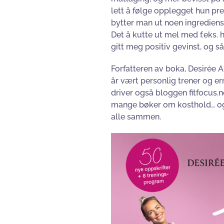
lett å følge opplegget hun pres
bytter man ut noen ingredien
Det å kutte ut mel med f.eks. h
gitt meg positiv gevinst, og s
Forfatteren av boka, Desirée A
år vært personlig trener og e
driver også bloggen fitfocus.n
mange bøker om kosthold… og j
alle sammen.