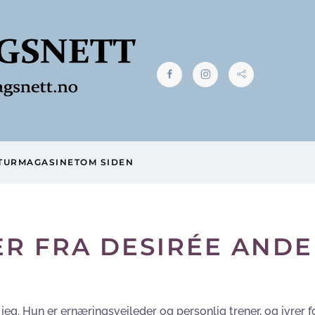
TUR
MAGASINET
OM SIDEN
R FRA DESIRÉE AND
jeg. Hun er ernæringsveileder og personlig trener, og ivrer