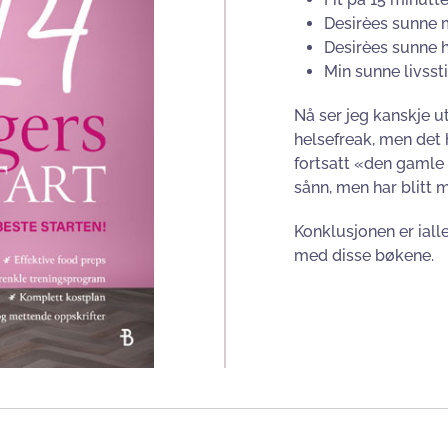
Desirèes sunne 
Desirèes sunne
Min sunne livss
Nå ser jeg kanskje ut 
helsefreak, men det h
fortsatt «den gamle
sånn, men har blitt m
Konklusjonen er ialle
med disse bøkene.