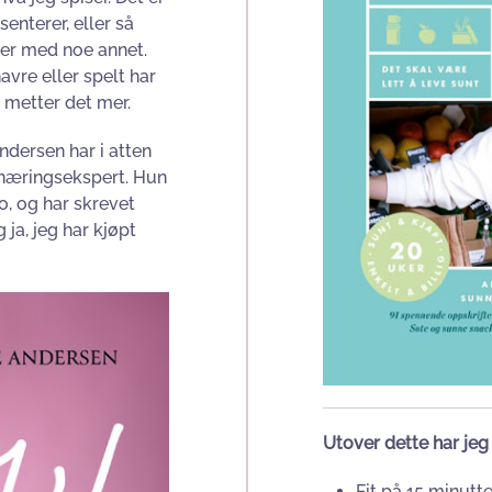
enterer, eller så
ser med noe annet.
avre eller spelt har
å metter det mer.
ndersen har i atten
rnæringsekspert. Hun
o, og har skrevet
a, jeg har kjøpt
Utover dette har jeg
Fit på 15 minutte