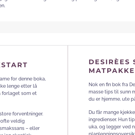
en.
DESIRÈES
KSTART
MATPAKK
eklame for denne boka,
Nok en fin bok fra D
kke lenge etter lå
masse tips til sunn m
a forlaget som et
du er hjemme, ute på 
Du får mange kjekke 
tore forventninger.
ingredienser. Hun t
 ofte veldig
uka, og legger ved n
smakssans – eller
planleggingsoversikt