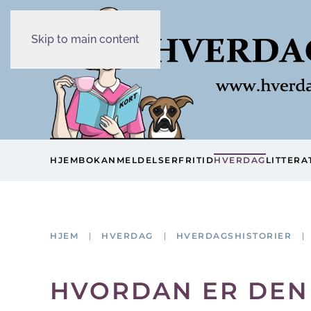
Skip to main content
HJEM
BOKANMELDELSER
FRITID
HVERDAG
LITTERA
HJEM
HVERDAG
HVERDAGSHISTORIER
HVORDAN ER DEN