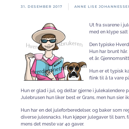
31. DESEMBER 2017
ANNE LISE JOHANNESSE
Ut fra svarene i j
med en klype salt 
Den typiske Hverd
Hun har brunt hår. 
et år. Gjennomsnitt
Hun er et typisk k
flink til å ta var
Hun er glad i jul, og deltar gjerne i julekalendere
Julebrusen hun liker best er Grans, men hun sier i
Hun har en del juleforberedelser, og baker som r
diverse julesnacks. Hun kjøper julegaver til barn, f
mens det meste var 40 gaver.