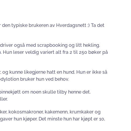
er den typiske brukeren av Hverdagsnett :) Ta det
driver også med scrapbooking og litt hekling.
 Hun leser veldig variert alt fra 2 til 250 bøker på
 og kunne likegjerne hatt en hund. Hun er ikke så
Bodylotion bruker hun ved behov.
 pinnekjøtt om noen skulle tilby henne det.
ler.
rkaker, kokosmakroner, kakemenn, krumkaker og
e gaver hun kjøper. Det minste hun har kjøpt er 10,