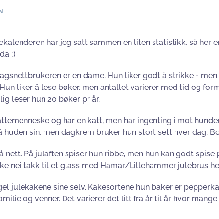
N
ulekalenderen har jeg satt sammen en liten statistikk, så her 
da ;)
agsnettbrukeren er en dame. Hun liker godt å strikke - men 
Hun liker å lese bøker, men antallet varierer med tid og form.
lig leser hun 20 bøker pr år.
attemenneske og har en katt, men har ingenting i mot hunder,
e på huden sin, men dagkrem bruker hun stort sett hver dag. 
 på nett. På julaften spiser hun ribbe, men hun kan godt spise
kke nei takk til et glass med Hamar/Lillehammer julebrus hel
egel julekakene sine selv. Kakesortene hun baker er peppe
amilie og venner. Det varierer det litt fra år til år hvor mang