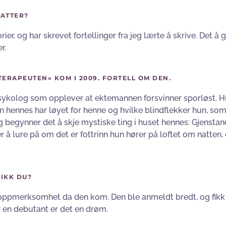
FATTER?
torier, og har skrevet fortellinger fra jeg lærte å skrive. Det å 
r.
TERAPEUTEN» KOM I 2009. FORTELL OM DEN.
psykolog som opplever at ektemannen forsvinner sporløst. H
 hennes har løyet for henne og hvilke blindflekker hun, som
illegg begynner det å skje mystiske ting i huset hennes: Gjenst
 å lure på om det er fottrinn hun hører på loftet om natten, 
IKK DU?
oppmerksomhet da den kom. Den ble anmeldt bredt, og fikk 
or en debutant er det en drøm.