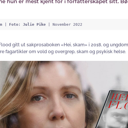
 hun er mest kjent for i forfatterskapet sitt. B
n
 | 
Foto: Julie Pike
 | November 2022
 Flood gitt ut sakprosaboken «Hei, skam» i 2018, og ungd
flere fagartikler om vold og overgrep, skam og psykisk helse.