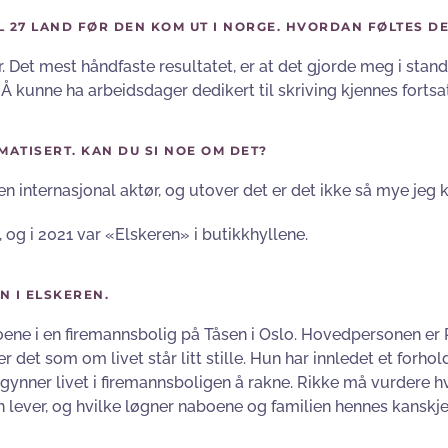
L 27 LAND FØR DEN KOM UT I NORGE. HVORDAN FØLTES D
 Det mest håndfaste resultatet, er at det gjorde meg i stand til
. Å kunne ha arbeidsdager dedikert til skriving kjennes fortsa
MATISERT. KAN DU SI NOE OM DET?
en internasjonal aktør, og utover det er det ikke så mye jeg ka
, og i 2021 var «Elskeren» i butikkhyllene.
N I ELSKEREN.
ne i en firemannsbolig på Tåsen i Oslo. Hovedpersonen er Ri
 det som om livet står litt stille. Hun har innledet et forhold
egynner livet i firemannsboligen å rakne. Rikke må vurdere hv
hun lever, og hvilke løgner naboene og familien hennes kanskje