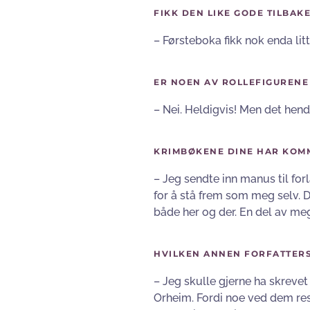
FIKK DEN LIKE GODE TILBAK
– Førsteboka fikk nok enda lit
ER NOEN AV ROLLEFIGURENE 
– Nei. Heldigvis! Men det hend
KRIMBØKENE DINE HAR KOMM
– Jeg sendte inn manus til fo
for å stå frem som meg selv. De
både her og der. En del av meg 
HVILKEN ANNEN FORFATTERS
– Jeg skulle gjerne ha skrev
Orheim. Fordi noe ved dem res