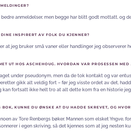
EMELDINGER?
t bedre anmeldelser, men begge har blitt godt mottatt, og det
DINE INSPIRERT AV FOLK DU KJENNER?
er at jeg bruker små vaner eller handlinger jeg observerer h
ET UT HOS ASCHEHOUG. HVORDAN VAR PROSESSEN MED Å
rlaget under pseudonym, men da de tok kontakt og var entu
retter gikk alt veldig fort – før jeg visste ordet av det, ha
kan fortsatt ikke helt tro at alt dette kom fra en historie jeg
 BOK, KUNNE DU ØNSKE AT DU HADDE SKREVET, OG HVO
et noen av Tore Renbergs bøker. Mannen som elsket Yngve, f
onnerer i egen skriving, så det kjennes som at jeg nesten k