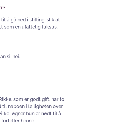
ET?
 å gå ned i stilling, slik at
tt som en ufattelig luksus.
n si, nei.
kke, som er godt gift, har to
 til naboen i leiligheten over,
ilke løgner hun er nødt til å
 forteller henne.