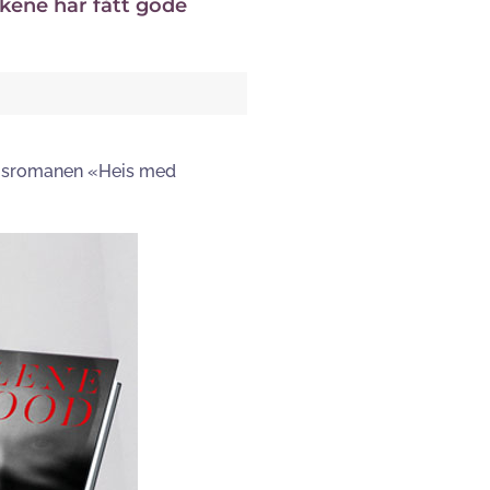
økene har fått gode
omsromanen «Heis med