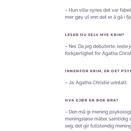
– Hun ville synes det var fabe
mer gøy ut enn det er å gå i fje
LESER DU SELV MYE KRIM?
– Nei. Da jeg debuterte, leste 
forkjærlighet for Agatha Christ
INNENFOR KRIM, ER DET PSY
– Ja. Agatha Christie unntatt.
HVA GJØR EN BOK BRA?
– Den må gi mening psykologisk
meningsløse måter, samtidig s
seg, det gir fullstendig mening