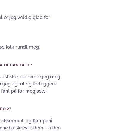
 er jeg veldig glad for.
os folk rundt meg.
 BLI ANTATT?
siastiske, bestemte jeg meg
dde jeg agent og forleggere
 fant på for meg selv.
RFOR?
or eksempel, og Kompani
unne ha skrevet dem. På den