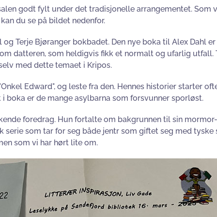
var salen godt fylt under det tradisjonelle arrangementet. So
kan du se på bildet nedenfor.
 og Terje Bjøranger bokbadet. Den nye boka til Alex Dahl er 
e om datteren, som heldigvis fikk et normalt og ufarlig utfall.
selv med dette temaet i Kripos.
 "Onkel Edward", og leste fra den. Hennes historier starter
t i boka er de mange asylbarna som forsvunner sporløst.
kende foredrag. Hun fortalte om bakgrunnen til sin mormor-t
sk serie som tar for seg både jentr som giftet seg med tyske 
en som vi har hørt lite om.