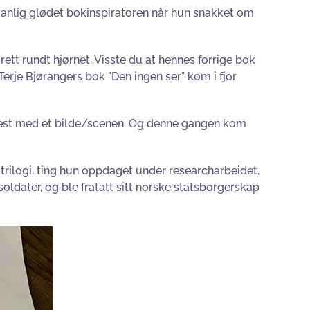
m vanlig glødet bokinspiratoren når hun snakket om
rett rundt hjørnet. Visste du at hennes forrige bok
 Terje Bjørangers bok "Den ingen ser" kom i fjor
 oftest med et bilde/scenen. Og denne gangen kom
rilogi, ting hun oppdaget under researcharbeidet,
soldater, og ble fratatt sitt norske statsborgerskap