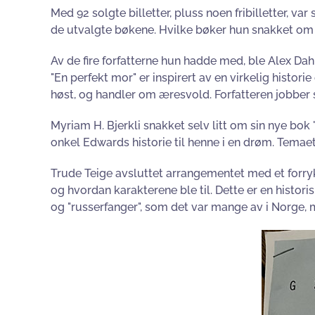
Med 92 solgte billetter, pluss noen fribilletter, 
de utvalgte bøkene. Hvilke bøker hun snakket om 
Av de fire forfatterne hun hadde med, ble Alex Dahl
"En perfekt mor" er inspirert av en virkelig histori
høst, og handler om æresvold. Forfatteren jobber 
Myriam H. Bjerkli snakket selv litt om sin nye bok
onkel Edwards historie til henne i en drøm. Temae
Trude Teige avsluttet arrangementet med et forry
og hvordan karakterene ble til. Dette er en histori
og "russerfanger", som det var mange av i Norge, m