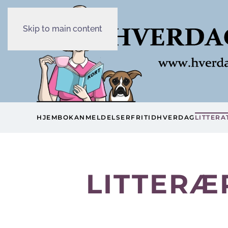
Skip to main content
HJEM
BOKANMELDELSER
FRITID
HVERDAG
LITTERA
LITTERÆ