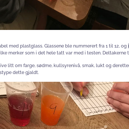
tabel med plastglass. Glassene ble nummerert fra 1 til 12, og
hvilke merker som i det hele tatt var med i testen. Deltakerne
krive litt om farge, sødme, kullsyrenivå, smak, lukt og deret
type dette gjaldt.