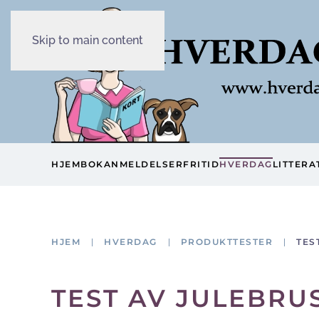
Skip to main content
HJEM
BOKANMELDELSER
FRITID
HVERDAG
LITTERA
HJEM
HVERDAG
PRODUKTTESTER
TES
TEST AV JULEBRUS 