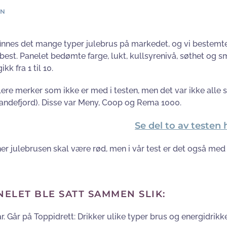
EN
finnes det mange typer julebrus på markedet, og vi bestemte
 best. Panelet bedømte farge, lukt, kullsyrenivå, søthet og s
kk fra 1 til 10.
flere merker som ikke er med i testen, men det var ikke alle 
Sandefjord). Disse var Meny, Coop og Rema 1000.
Se del to av testen 
 julebrusen skal være rød, men i vår test er det også med 
NELET BLE SATT SAMMEN SLIK:
år. Går på Toppidrett: Drikker ulike typer brus og energidrikk