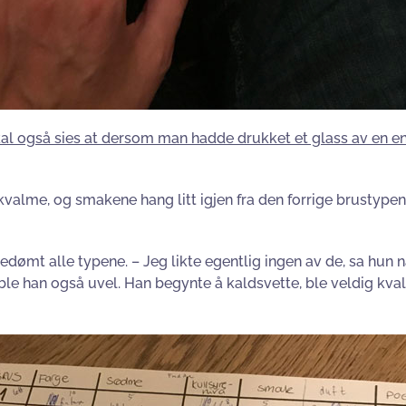
al også sies at dersom man hadde drukket et glass av en en
me, og smakene hang litt igjen fra den forrige brustypen. I 
dømt alle typene. – Jeg likte egentlig ingen av de, sa hun n
t ble han også uvel. Han begynte å kaldsvette, ble veldig kv