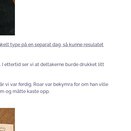
kelt type på en separat dag, så kunne resulatet
ettertid ser vi at deltakerne burde drukket litt
år vi var ferdig. Roar var bekymra for om han ville
alm og måtte kaste opp.