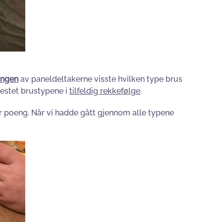
ingen
av paneldeltakerne visste hvilken type brus
 testet brustypene i
tilfeldig rekkefølge
.
ter poeng. Når vi hadde gått gjennom alle typene