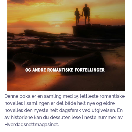
Denne boka er en samling med 15 lettleste romantiske
noveller. I samlingen er det både helt nye og eldre
noveller, den nyeste helt dagsfersk ved utgivelsen. En
av historiene kan du dessuten lese i neste nummer av
Hverdagsnettmagasinet.