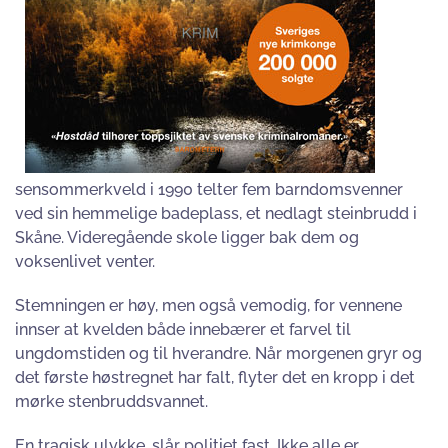
sensommerkveld i 1990 telter fem barndomsvenner
ved sin hemmelige badeplass, et nedlagt steinbrudd i
Skåne. Videregående skole ligger bak dem og
voksenlivet venter.
Stemningen er høy, men også vemodig, for vennene
innser at kvelden både innebærer et farvel til
ungdomstiden og til hverandre. Når morgenen gryr og
det første høstregnet har falt, flyter det en kropp i det
mørke stenbruddsvannet.
En tragisk ulykke, slår politiet fast. Ikke alle er