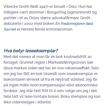
Vibecke Groth (født 1947) er bosatt i Oslo. Hun har
tidligere vært dommer i Borgarting lagmannsrett og
partner i et av Oslos større advokatfirmaer. Groth
debuterte i 2002 med boken
En fredsmeglere død
.
Savnet
er hennes femte kriminalroman.
Hva betyr leseeksemplar?
Med det menes at man får en bok kostnadsfritt av
forlaget. Grunnet regler i Markedsføringsloven, bør
disse merkes siden det har en viss reklameeffekt. Selv
om jeg har fått en bok tilsendt som leseeksemplar, er
bokomtalen skrevet ut fra et nøytralt ståsted. Jeg får
på ingen måte noen kompensasjon eller økonomiske
fordeler. Jeg står helt fritt til å selv velge om jeg i det
hele tatt vil lese/omtale boken. Boka stemples og kan
ikke videreselges i ettertid.