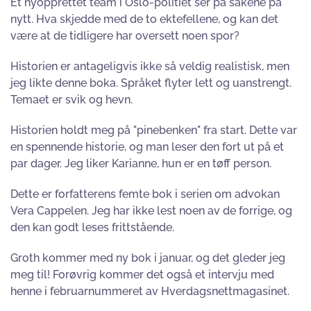
Et nyopprettet team i Oslo-politiet ser på sakene på
nytt. Hva skjedde med de to ektefellene, og kan det
være at de tidligere har oversett noen spor?
Historien er antageligvis ikke så veldig realistisk, men
jeg likte denne boka. Språket flyter lett og uanstrengt.
Temaet er svik og hevn.
Historien holdt meg på "pinebenken" fra start. Dette var
en spennende historie, og man leser den fort ut på et
par dager. Jeg liker Karianne, hun er en tøff person.
Dette er forfatterens femte bok i serien om advokan
Vera Cappelen. Jeg har ikke lest noen av de forrige, og
den kan godt leses frittstående.
Groth kommer med ny bok i januar, og det gleder jeg
meg til! Forøvrig kommer det også et intervju med
henne i februarnummeret av Hverdagsnettmagasinet.