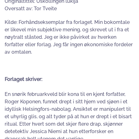
Originaltittel: Uskollingen lukija
Oversatt av: Tor Tveite
Kilde: Forhåndseksemplar fra forlaget. Min bokomtale
er likevel min subjektive mening, og skrevet ut i fra et
nøytralt ståsted. Jeg er ikke påvirket av hverken
forfatter eller forlag. Jeg får ingen økonomiske fordeler
av omtalen.
Forlaget skriver:
En snørik februarkveld blir kona til en kjent forfatter,
Roger Koponen, funnet drept i sitt hjem ved sjøen i et
idyllisk Helsingfors-nabolag. Ansiktet er manipulert til
et uhyrlig glis, og alt tyder på at hun er drept i et bisart
ritual. Etter hvert som det skjer flere drap, skjønner
detetektiv Jessica Niemi at hun etterforsker en
drapssak helt utenom det vanlige.