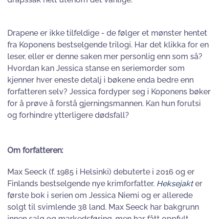
Drapene er ikke tilfeldige - de følger et mønster hentet
fra Koponens bestselgende trilogi. Har det klikka for en
leser, eller er denne saken mer personlig enn som så?
Hvordan kan Jessica stanse en seriemorder som
kjenner hver eneste detalj i bøkene enda bedre enn
forfatteren selv? Jessica fordyper seg i Koponens bøker
for å prøve å forstå gjerningsmannen. Kan hun forutsi
og forhindre ytterligere dødsfall?
Om forfatteren:
Max Seeck (f. 1985 i Helsinki) debuterte i 2016 og er
Finlands bestselgende nye krimforfatter.
Heksejakt
er
første bok i serien om Jessica Niemi og er allerede
solgt til svimlende 38 land. Max Seeck har bakgrunn
innen salg og markedsføring, men har fått oppfylt