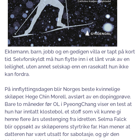
Ektemann, barn, jobb og en gedigen villa er tapt på kort
tid. Selvforskyldt må hun flytte inn i et lånt vrak av en
leilighet, uten annet selskap enn en rasekatt hun ikke
kan fordra.
På innflyttingsdagen blir Norges beste kvinnelige
skiløper, Hege Chin Morell, avslørt av en dopingprøve.
Bare to måneder før OL i PyeongChang viser en test at
hun har inntatt klostebol, et stoff som vil kunne gi
henne flere års utestenging fra idretten. Selma Falck
blir oppsøkt av skiløperens styrtrike far. Han mener at
datteren har vært utsatt for sabotasje, og gir den