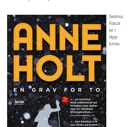
Selma
Falck
er i
dyp
krise.