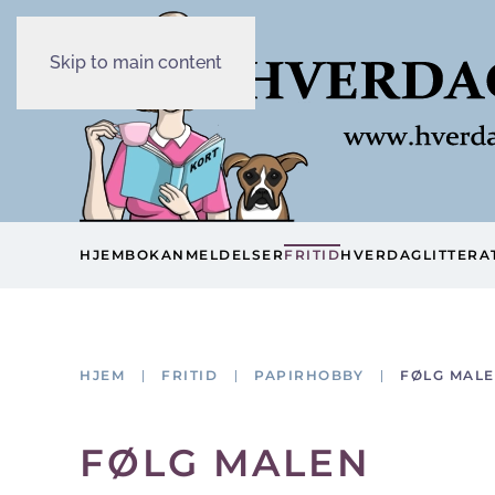
Skip to main content
HJEM
BOKANMELDELSER
FRITID
HVERDAG
LITTERA
HJEM
FRITID
PAPIRHOBBY
FØLG MAL
FØLG MALEN