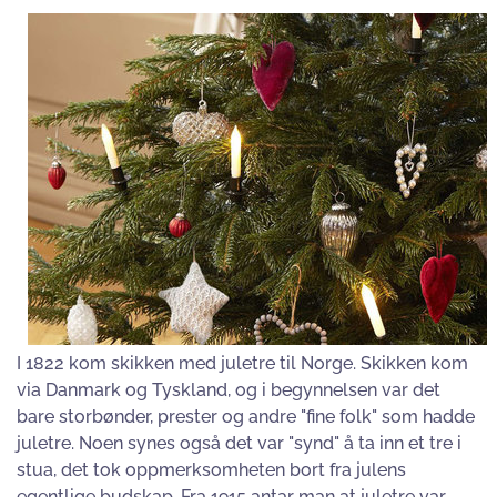
I 1822 kom skikken med juletre til Norge. Skikken kom
via Danmark og Tyskland, og i begynnelsen var det
bare storbønder, prester og andre "fine folk" som hadde
juletre. Noen synes også det var "synd" å ta inn et tre i
stua, det tok oppmerksomheten bort fra julens
egentlige budskap. Fra 1915 antar man at juletre var