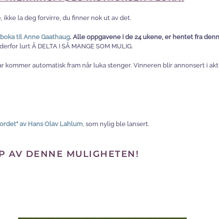
 ikke la deg forvirre, du finner nok ut av det.
boka til Anne Gaathaug
. Alle oppgavene i de 24 ukene, er hentet fra den
er derfor lurt Å DELTA I SÅ MANGE SOM MULIG.
r kommer automatisk fram når luka stenger. Vinneren blir annonsert i akt
ordet" av Hans Olav Lahlum
,
som nylig ble lansert.
PP AV DENNE MULIGHETEN!