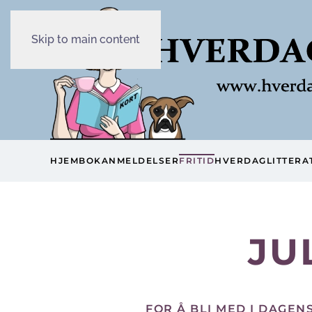
Skip to main content
HJEM
BOKANMELDELSER
FRITID
HVERDAG
LITTERA
JU
FOR Å BLI MED I DAGEN