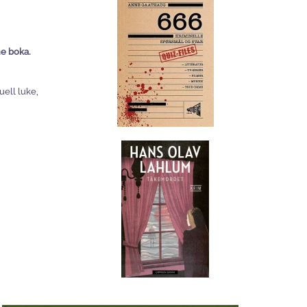
ne boka.
uell luke,