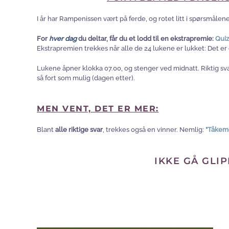
I år har Rampenissen vært på ferde, og rotet litt i spørsmålene,
For
hver dag
du deltar, får du et lodd til en ekstrapremie:
Quiz
Ekstrapremien trekkes når alle de 24 lukene er lukket: Det 
Lukene åpner klokka 07.00, og stenger ved midnatt. Riktig sva
så fort som mulig (dagen etter).
MEN VENT, DET ER MER:
Blant
alle riktige svar
, trekkes også en vinner. Nemlig:
"Tåkem
IKKE GÅ GLI