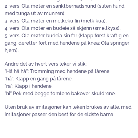
2. vers: Ola møter en sanktbernadshund (sliten hund
med tunga ut av munnen).
3. vers: Ola møter en melkeku fin (melk kua).
4. vers: Ola møter en budeie så skjønn (smellkyss).
5. vers: Ola møter budeia sin far (klapp først kraftig en
gang, deretter fort med hendene på knea: Ola springer
hjem).
Andre del av hvert vers leker vi slik:
”Hå hå hå”: Tromming med hendene på lårene.
”hå”: Klapp en gang på lårene.
”ra”: Klapp i hendene.
”hi” Pek med begge tomlene bakover skuldrene.
Uten bruk av imitasjoner kan leken brukes av alle, med
imitasjoner passer den best for de eldste barna.