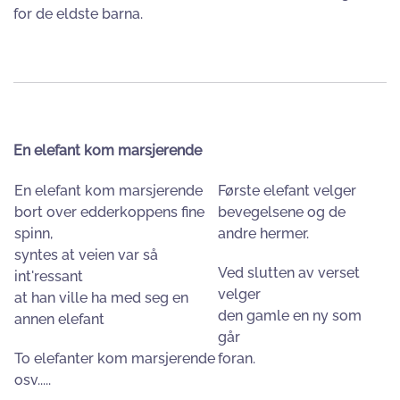
for de eldste barna.
En elefant kom marsjerende
En elefant kom marsjerende
Første elefant velger
bort over edderkoppens fine
bevegelsene og de
spinn,
andre hermer.
syntes at veien var så
Ved slutten av verset
int'ressant
velger
at han ville ha med seg en
den gamle en ny som
annen elefant
går
To elefanter kom marsjerende
foran.
osv.....