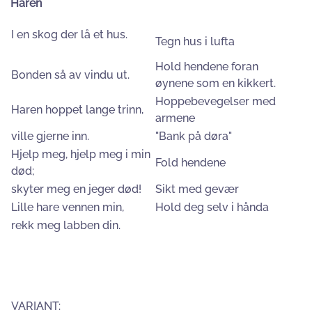
Haren
I en skog der lå et hus.
Tegn hus i lufta
Hold hendene foran
Bonden så av vindu ut.
øynene som en kikkert.
Hoppebevegelser med
Haren hoppet lange trinn,
armene
ville gjerne inn.
"Bank på døra"
Hjelp meg, hjelp meg i min
Fold hendene
død;
skyter meg en jeger død!
Sikt med gevær
Lille hare vennen min,
Hold deg selv i hånda
rekk meg labben din.
VARIANT: