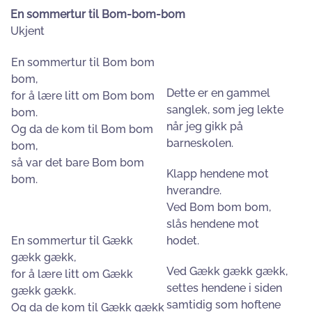
En sommertur til Bom-bom-bom
Ukjent
En sommertur til Bom bom
bom,
Dette er en gammel
for å lære litt om Bom bom
sanglek, som jeg lekte
bom.
når jeg gikk på
Og da de kom til Bom bom
barneskolen.
bom,
så var det bare Bom bom
Klapp hendene mot
bom.
hverandre.
Ved Bom bom bom,
slås hendene mot
En sommertur til Gækk
hodet.
gækk gækk,
Ved Gækk gækk gækk,
for å lære litt om Gækk
settes hendene i siden
gækk gækk.
samtidig som hoftene
Og da de kom til Gækk gækk