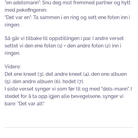
”en adelsmann”: Snu deg mot fremmed partner og hytt
med pekefingeren.
”Det var en”: Ta sammen i en ring og sett ene foten inn i
ringen.
Så går vi tilbake til oppstillingen i par. I andre verset
settet vi den ene foten (1) + den andre foten (2) inn i
ringen.
Videre:
Det ene kneet (3), det andre kneet (4), den ene albuen
(5), den andre albuen (6), hodet (7).
I siste verset synger vi som før til og med ”dels-mann”. I
stedet for å ta opp igjen alle bevegelsene, synger vi
bare: ”Det var alt”.