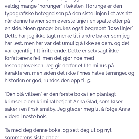
veldig mange "horunger" i teksten. Horunge er den
typografiske betegnelsen på den siste linjen i et avsnitt
når denne havner som øverste linje i en spalte eller på
en side. Noen ganger brukes også begrepet "løse linjer".
Dette har jeg ikke lagt merke til i andre bøker som jeg
har lest, men her var det umulig å ikke se dem, og det
var egentlig litt irriterende. Dette er selvsagt ikke
forfatterens feil, men det gjør noe med
leseopplevelsen. Jeg gir derfor et lite minus på
karakteren, men siden det ikke finnes halve terninger, og
historien er god, rundes den opp til 5.
"Den blå villaen" er den første boka i en planlagt
krimserie om kriminalbetjent Anna Glad, som løser
saker i en finsk småby. Jeg gleder meg til å følge Anna
videre i neste bok.
Ta med deg denne boka, og sett deg ut og nyt
sommerens siste dager.