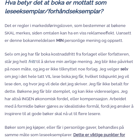
Hva betyr det at boka er mottatt som
leseeksemplar/forhåndseksemplar?
Det er regler i markedsføringsloven, som bestemmer at bøkene
SKAL merkes, siden omtalen kan ha en viss reklameeffekt. Uansett
er denne bokanmeldelsen
MIN
personlige mening og oppsett.
Selv om jeg har får boka kostnadsfritt fra forlaget eller forfatteren,
står jeg helt
fritt
til å skrive min ærlige mening. Jeg blir ikke påvirket
på noen måte, og jeg er ikke tilknyttet noe forlag. Jeg velger
selv
om jeg i det hele tatt VIL lese boka jeg får, hvilket tidspunkt jeg vil
lese den, og hvor jeg vil dele det jeg skriver. Jeg får ikke betalt for
dette. Bøkene jeg får blir stemplet, og kan ikke videreselges. Jeg
har altså INGEN økonomisk fordel, eller kompensasjon. Arbeidet
med å formidle bøker gjøres av idealistiske formål, fordi jeg ønsker å
inspirere til at gode bøker skal nå ut til flere lesere.
Bøker som jeg kjøper, eller får i personlige gaver, behandles på
samme måte som leseeksemplarer.
Dette er viktige punkter for