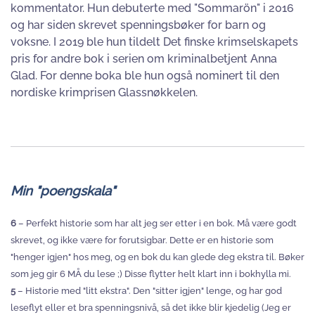
kommentator. Hun debuterte med "Sommarön" i 2016
og har siden skrevet spenningsbøker for barn og
voksne. I 2019 ble hun tildelt Det finske krimselskapets
pris for andre bok i serien om kriminalbetjent Anna
Glad. For denne boka ble hun også nominert til den
nordiske krimprisen Glassnøkkelen.
Min "poengskala"
6
– Perfekt historie som har alt jeg ser etter i en bok. Må være godt
skrevet, og ikke være for forutsigbar. Dette er en historie som
"henger igjen" hos meg, og en bok du kan glede deg ekstra til. Bøker
som jeg gir 6 MÅ du lese ;) Disse flytter helt klart inn i bokhylla mi.
5
– Historie med "litt ekstra". Den "sitter igjen" lenge, og har god
leseflyt eller et bra spenningsnivå, så det ikke blir kjedelig (Jeg er