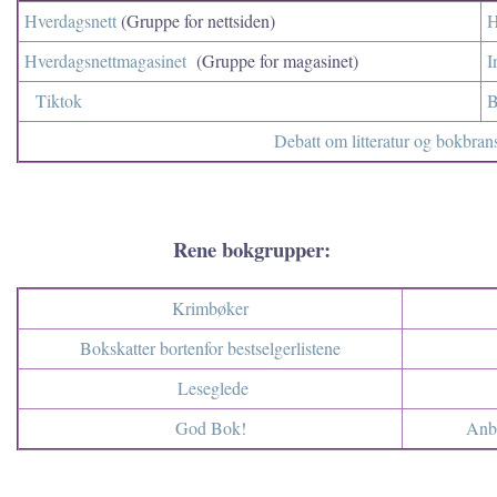
Hverdagsnett
(Gruppe for nettsiden)
H
Hverdagsnettmagasinet
(Gruppe for magasinet)
I
Tiktok
B
Debatt om litteratur og bokbran
Rene bokgrupper:
Krimbøker
Bokskatter bortenfor bestselgerlistene
Leseglede
God Bok!
Anbe