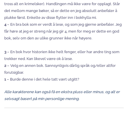
tross alt en krimelsker). Handlingen må ikke være for opplagt. Står
det mellom mange bøker, så er dette en jeg absolutt anbefaler å
plukke først. Enkelte av disse flytter inn i bokhylla mi.
4
– En bra bok som er verdt å lese, og som jeg gjerne anbefaler. Jeg
får høre at jeg er streng når jeg gir 4, men for meg er dette en god
bok, selv om den av ulike grunner ikke når høyere.
3
– En bok hvor historien ikke helt fenger, eller har andre ting som
trekker ned. Kan likevel være ok å lese.
2
– Velg en annen bok. Sannsynligvis dårlig språk og/eller altfor
forutsigbar.
1
– Burde denne i det hele tatt vært utgitt?
Alle karakterene kan også få en ekstra pluss eller minus, og alt er
selvsagt basert på min personlige mening.