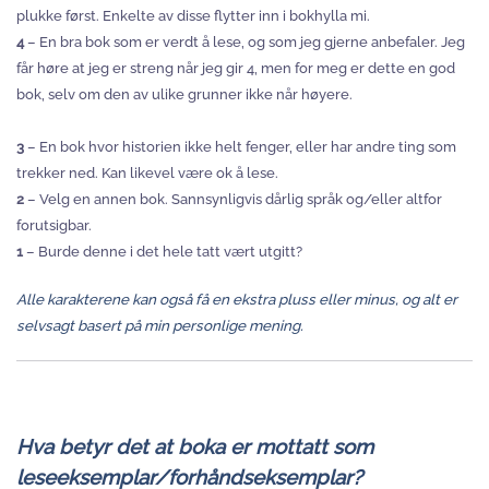
plukke først. Enkelte av disse flytter inn i bokhylla mi.
4
– En bra bok som er verdt å lese, og som jeg gjerne anbefaler. Jeg
får høre at jeg er streng når jeg gir 4, men for meg er dette en god
bok, selv om den av ulike grunner ikke når høyere.
3
– En bok hvor historien ikke helt fenger, eller har andre ting som
trekker ned. Kan likevel være ok å lese.
2
– Velg en annen bok. Sannsynligvis dårlig språk og/eller altfor
forutsigbar.
1
– Burde denne i det hele tatt vært utgitt?
Alle karakterene kan også få en ekstra pluss eller minus, og alt er
selvsagt basert på min personlige mening.
Hva betyr det at boka er mottatt som
leseeksemplar/forhåndseksemplar?