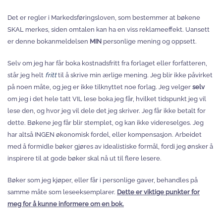
Det er regler i Markedsføringsloven, som bestemmer at bøkene
SKAL merkes, siden omtalen kan ha en viss reklameeffekt. Uansett
er denne bokanmeldelsen
MIN
personlige mening og oppsett.
Selv om jeg har får boka kostnadsfritt fra forlaget eller forfatteren,
står jeg helt
fritt
til å skrive min ærlige mening. Jeg blir ikke påvirket
på noen måte, og jeg er ikke tilknyttet noe forlag. Jeg velger
selv
om jeg i det hele tatt VIL lese boka jeg får, hvilket tidspunkt jeg vil
lese den, og hvor jeg vil dele det jeg skriver. Jeg får ikke betalt for
dette. Bøkene jeg får blir stemplet, og kan ikke videreselges. Jeg
har altså INGEN økonomisk fordel, eller kompensasjon. Arbeidet
med å formidle bøker gjøres av idealistiske formål, fordi jeg ønsker å
inspirere til at gode bøker skal nå ut til flere lesere.
Bøker som jeg kjøper, eller får i personlige gaver, behandles på
samme måte som leseeksemplarer.
Dette er viktige punkter for
meg for å kunne informere om en bok.