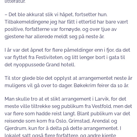
litteratur.
– Det ble akkurat slik vi håpet, fortsetter hun.
Tilbakemeldingene jeg har fått i ettertid har bare vært
positive, forfatterne var fornøyde, og over tjue av
gjestene har allerede meldt seg på neste år.
I år var det åpnet for flere påmeldinger enn i fjor, da det
var flyttet fra Festiviteten, og litt lenger bort i gata til
det nyoppussede Grand hotell.
Til stor glede ble det opplyst at arrangementet neste år
muligens vil gå over to dager. Bøkekrim feirer da 10 år.
Man skulle tro at et slikt arrangement i Larvik, for det
meste ville tiltrekke seg publikum fra Vestfold, men det
var flere som hadde reist langt. Blant publikum var det
reisende som kom fra Oslo, Grimstad, Arendal og
Gjerdrum, kun for å delta på dette arrangementet. I
lokalet satt også flere forfattere, og andre kjente