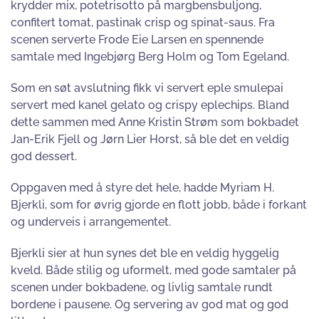
krydder mix, potetrisotto på margbensbuljong,
confitert tomat, pastinak crisp og spinat-saus. Fra
scenen serverte Frode Eie Larsen en spennende
samtale med Ingebjørg Berg Holm og Tom Egeland.
Som en søt avslutning fikk vi servert eple smulepai
servert med kanel gelato og crispy eplechips. Bland
dette sammen med Anne Kristin Strøm som bokbadet
Jan-Erik Fjell og Jørn Lier Horst, så ble det en veldig
god dessert.
Oppgaven med å styre det hele, hadde Myriam H.
Bjerkli, som for øvrig gjorde en flott jobb, både i forkant
og underveis i arrangementet.
Bjerkli sier at hun synes det ble en veldig hyggelig
kveld. Både stilig og uformelt, med gode samtaler på
scenen under bokbadene, og livlig samtale rundt
bordene i pausene. Og servering av god mat og god