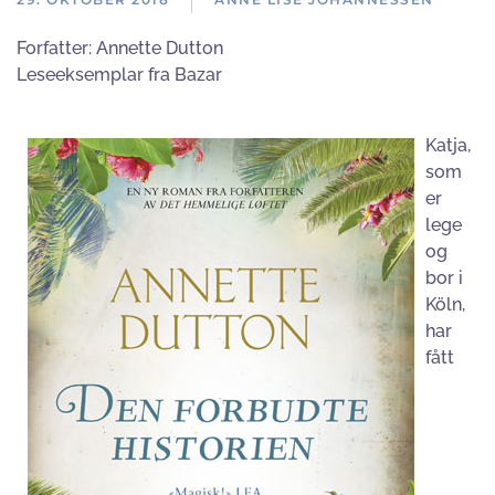
Forfatter:
Annette Dutton
Leseeksemplar fra Bazar
Katja,
som
er
lege
og
bor i
Köln,
har
fått