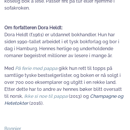
koselig bok å lese. Passer fint på tur eller hjemme i
sofakroken.
Om forfatteren Dora Heldt:
Dora Heldt (f.1961) er utdannet bokhandler. Hun har
siden 1990-tallet arbeidet i et tysk bokforlag og bor i
dag i Hamburg. Hennes herlige og underholdende
romaner begeistret millioner av lesere i mange år.
Med
På ferie med pappa
gikk hun rett til topps på
samtlige tyske bestselgerlister, og boken er nå solgt i
over 700 000 eksemplarer og utgitt i en rekke land.
Etter dette har to andre av hennes bøker blitt oversatt
til norsk,
Ikke si noe til pappa
(2013) og
Champagne og
Hetetokter
(2016).
Bonnier