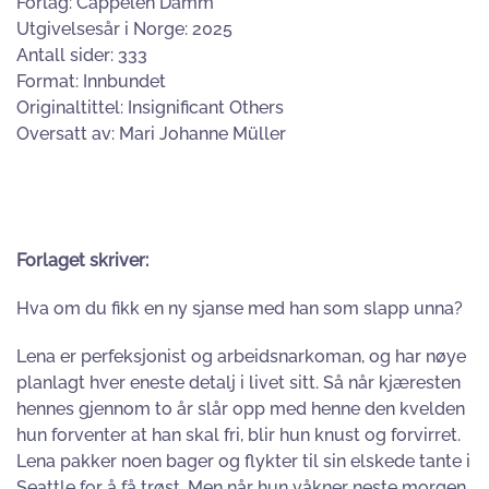
Forlag: Cappelen Damm
Utgivelsesår i Norge: 2025
Antall sider: 333
Format: Innbundet
Originaltittel: Insignificant Others
Oversatt av: Mari Johanne Müller
Forlaget skriver:
Hva om du fikk en ny sjanse med han som slapp unna?
Lena er perfeksjonist og arbeidsnarkoman, og har nøye
planlagt hver eneste detalj i livet sitt. Så når kjæresten
hennes gjennom to år slår opp med henne den kvelden
hun forventer at han skal fri, blir hun knust og forvirret.
Lena pakker noen bager og flykter til sin elskede tante i
Seattle for å få trøst. Men når hun våkner neste morgen,