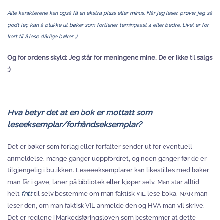
Alle karakterene kan også få en ekstra pluss eller minus. Når jeg leser, prøver jeg så
godt jeg kan å plukke ut bøker som fortjener terningkast 4 eller bedre. Livet er for
kort til å lese dårlige bøker ;)
Og for ordens skyld: Jeg står for meningene mine. De er ikke til salgs
;)
Hva betyr det at en bok er mottatt som
leseeksemplar/forhåndseksemplar?
Det er bøker som forlag eller forfatter sender ut for eventuell
anmeldelse, mange ganger uoppfordret, og noen ganger før de er
tilgjengelig i butikken. Leseeeksemplarer kan likestilles med bøker
man får i gave, låner på bibliotek eller kjøper selv. Man står alltid
helt
fritt
til selv bestemme om man faktisk VIL lese boka, NÅR man
leser den, om man faktisk VIL anmelde den og HVA man vil skrive.
Det er reglene i Markedsføringsloven som bestemmer at dette