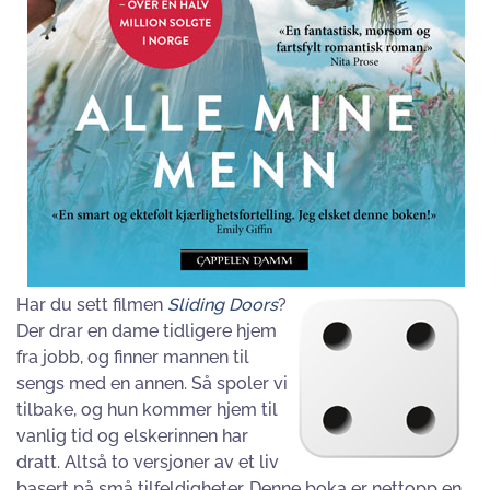
Har du sett filmen
Sliding Doors
?
Der drar en dame tidligere hjem
fra jobb, og finner mannen til
sengs med en annen. Så spoler vi
tilbake, og hun kommer hjem til
vanlig tid og elskerinnen har
dratt. Altså to versjoner av et liv
basert på små tilfeldigheter. Denne boka er nettopp en