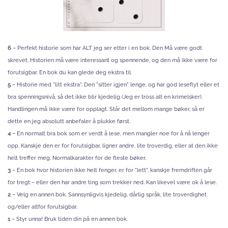
6
– Perfekt historie som har ALT jeg ser etter i en bok. Den Må være godt
skrevet. Historien må være interessant og spennende, og den må ikke være for
forutsigbar. En bok du kan glede deg ekstra til.
5
– Historie med "litt ekstra". Den "sitter igjen" lenge, og har god leseflyt eller et
bra spenningsnivå, så det ikke blir kjedelig (Jeg er tross alt en krimelsker).
Handlingen må ikke være for opplagt. Står det mellom mange bøker, så er
dette en jeg absolutt anbefaler å plukke først.
4
– En normalt bra bok som er verdt å lese, men mangler noe for å nå lenger
opp. Kanskje den er for forutsigbar, ligner andre, lite troverdig, eller at den ikke
helt treffer meg. Normalkarakter for de fleste bøker.
3
– En bok hvor historien ikke helt fenger, er for "lett", kanskje fremdriften går
for tregt – eller den har andre ting som trekker ned. Kan likevel være ok å lese.
2
– Velg en annen bok. Sannsynligvis kjedelig, dårlig språk, lite troverdighet
og/eller altfor forutsigbar.
1
– Styr unna! Bruk tiden din på en annen bok.