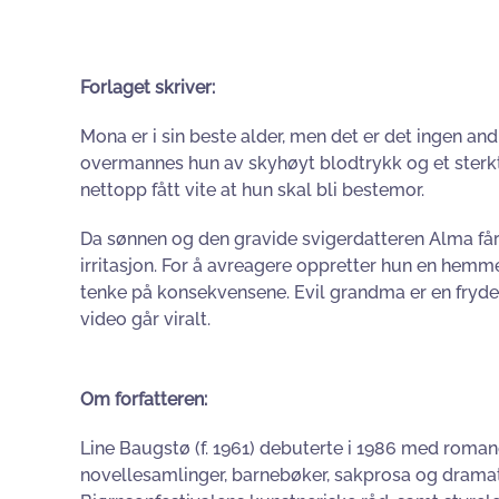
Forlaget skriver:
Mona er i sin beste alder, men det er det ingen an
overmannes hun av skyhøyt blodtrykk og et sterkt u
nettopp fått vite at hun skal bli bestemor.
Da sønnen og den gravide svigerdatteren Alma får 
irritasjon. For å avreagere oppretter hun en hemm
tenke på konsekvensene. Evil grandma er en frydef
video går viralt.
Om forfatteren:
Line Baugstø (f. 1961) debuterte i 1986 med romane
novellesamlinger, barnebøker, sakprosa og drama