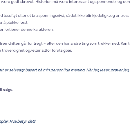
Må være godt skrevet. Historien må være interessant og spennende, og den
god leseflyt eller et bra spenningsnivå, så det ikke blir kjedelig (Jeg er tr
 å plukke først.
er fortjener denne karakteren.
e fremdriften går for tregt – eller den har andre ting som trekker ned. Kan 
e troverdighet og/eller altfor forutsigbar.
alt er selvsagt basert på min personlige mening. Når jeg leser, prøver jeg
l salgs.
lar. Hva betyr det?