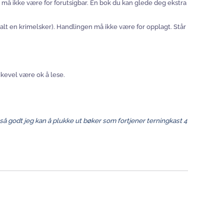
 må ikke være for forutsigbar. En bok du kan glede deg ekstra
oss alt en krimelsker). Handlingen må ikke være for opplagt. Står
likevel være ok å lese.
 så godt jeg kan å plukke ut bøker som fortjener terningkast 4