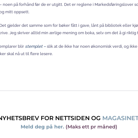
tter – noen på forhånd før de er utgitt. Det er reglene i Markedsføringslo
og mitt oppsett.
et gjelder det samme som for bøker fått i gave, lånt på bibliotek eller kjø
krive. Jeg skriver alltid min ærlige mening om boka, selv om det å gi rikt
semplarer blir
stemplet –
slik at de ikke har noen økonomisk verdi, og ikk
er skal nå ut til flere lesere.
NYHETSBREV FOR NETTSIDEN OG
MAGASINE
Meld deg på her.
(Maks ett pr måned)