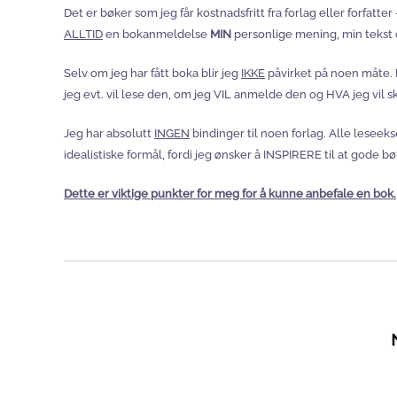
Det er bøker som jeg får kostnadsfritt fra forlag eller forfa
ALLTID
en bokanmeldelse
MIN
personlige mening, min tekst 
Selv om jeg har fått boka blir jeg
IKKE
påvirket på noen måte. D
jeg evt. vil lese den, om jeg VIL anmelde den og HVA jeg vil s
Jeg har absolutt
INGEN
bindinger til noen forlag. Alle leseek
idealistiske formål, fordi jeg ønsker å INSPIRERE til at gode bøk
Dette er viktige punkter for meg for å kunne anbefale en bok.