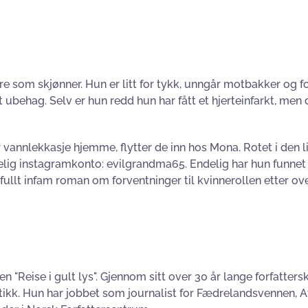
dre som skjønner. Hun er litt for tykk, unngår motbakker og 
behag. Selv er hun redd hun har fått et hjerteinfarkt, men 
vannlekkasje hjemme, flytter de inn hos Mona. Rotet i den l
elig instagramkonto: evilgrandma65. Endelig har hun funnet 
ullt infam roman om forventninger til kvinnerollen etter ov
n "Reise i gult lys". Gjennom sitt over 30 år lange forfatte
tikk. Hun har jobbet som journalist for Fædrelandsvennen, 