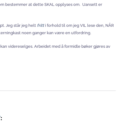
ver som bestemmer at dette SKAL opplyses om. Uansett er
pt. Jeg står jeg helt
fritt
i forhold til om jeg VIL lese den, NÅR
ig terningkast noen ganger kan være en utfordring.
e kan videreselges. Arbeidet med å formidle bøker gjøres av
T
: