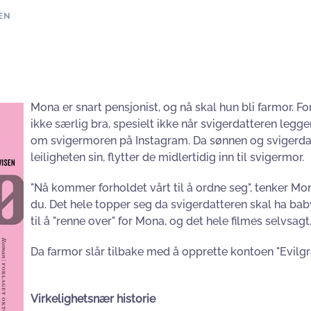
EN
Mona er snart pensjonist, og nå skal hun bli farmor. Fo
ikke særlig bra, spesielt ikke når svigerdatteren leg
om svigermoren på Instagram. Da sønnen og svigerdat
leiligheten sin, flytter de midlertidig inn til svigermor.
"Nå kommer forholdet vårt til å ordne seg", tenker Mona.
du. Det hele topper seg da svigerdatteren skal ha baby
til å "renne over" for Mona, og det hele filmes selvsagt
Da farmor slår tilbake med å opprette kontoen "Evilg
Virkelighetsnær historie