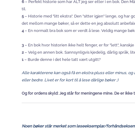
6
– Perfekt historie som har ALT jeg ser etter i en bok. Den 
til.
5
– Historie med "litt ekstra". Den "sitter igjen" lenge, og har 
det mellom mange bøker, så er dette en jeg absolutt anbefaler
4
– En normalt bra bok som er verdt å lese. Veldig mange bøk
3
– En bok hvor historien ikke helt fenger, er for "lett", kanskj
2
– Velg en annen bok. Sannsynligvis kjedelig, dårlig språk, lit
1
– Burde denne i det hele tatt vært utgitt?
Alle karakterene kan også få en ekstra pluss eller minus, og 
eller bedre. Livet er for kort til å lese dårlige bøker ;)
Og for ordens skyld: Jeg står for meningene mine. De er ikke ti
Noen bøker står merket som leseeksemplar/forhåndseksemp