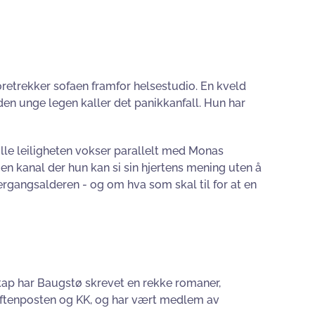
foretrekker sofaen framfor helsestudio. En kveld
den unge legen kaller det panikkanfall. Hun har
ille leiligheten vokser parallelt med Monas
en kanal der hun kan si sin hjertens mening uten å
ergangsalderen - og om hva som skal til for at en
rskap har Baugstø skrevet en rekke romaner,
Aftenposten og KK, og har vært medlem av