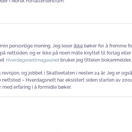
eder i Norsk Forfattersentrum.
min personlige mening. Jeg leser
ikke
bøker for å fremme for
på nettsiden, og er ikke på noen måte knyttet til forlag eller
net
Hverdagsnettmagasinet
bruker jeg tittelen bokanmelder, 
visjon, og jobbet i Skatteetaten i nesten 24 år. Jeg er også f
rive nettsted – Hverdagsnett har eksistert siden starten av 20
r med erfaring i å formidle bøker.