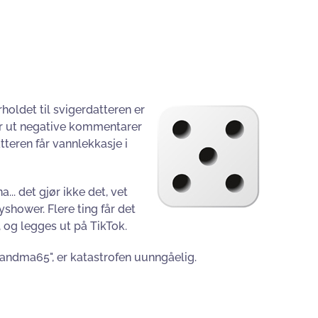
rholdet til svigerdatteren er
ger ut negative kommentarer
teren får vannlekkasje i
.. det gjør ikke det, vet
shower. Flere ting får det
, og legges ut på TikTok.
randma65", er katastrofen uunngåelig.