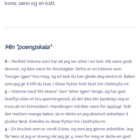
kone, sønn og en katt.
Min "poengskala"
6
– Perfekt historie som har alt jeg ser etter i en bok. Må være godt
skrevet, og ikke være for forutsigbar. Dette er en historie som
"henger igjen" hos meg, og en bok du kan glede deg ekstra til. Bøker
som jeg gir 6 MÅ du lese ;) Disse flytter helt klart inn i bokhylla mi.
5
– Historie med "litt ekstra". Den "sitter igjen" lenge, og har god
leseflyt eller et bra spenningsnivå, så det ikke blir kjedelig (Jeg er
tross alt en krimelsker). Handlingen må ikke være for opplagt. Står
det mellom mange bøker, så er dette en jeg absolutt anbefaler å
plukke først. Enkelte av disse flytter inn i bokhylla mi.
4
– En bra bok som er verdt å lese, og som jeg gjerne anbefaler. Jeg
får høre at jeg er streng når jeg gir 4, men for meg er dette en god