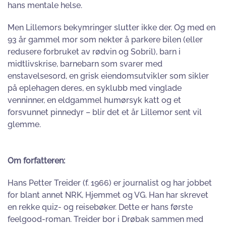
hans mentale helse.
Men Lillemors bekymringer slutter ikke der. Og med en
93 år gammel mor som nekter å parkere bilen (eller
redusere forbruket av rødvin og Sobril), barn i
midtlivskrise, barnebarn som svarer med
enstavelsesord, en grisk eiendomsutvikler som sikler
på eplehagen deres, en syklubb med vinglade
venninner, en eldgammel humørsyk katt og et
forsvunnet pinnedyr – blir det et år Lillemor sent vil
glemme.
Om forfatteren:
Hans Petter Treider (f. 1966) er journalist og har jobbet
for blant annet NRK, Hjemmet og VG. Han har skrevet
en rekke quiz- og reisebøker. Dette er hans første
feelgood-roman. Treider bor i Drøbak sammen med