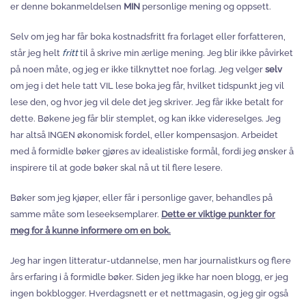
er denne bokanmeldelsen
MIN
personlige mening og oppsett.
Selv om jeg har får boka kostnadsfritt fra forlaget eller forfatteren,
står jeg helt
fritt
til å skrive min ærlige mening. Jeg blir ikke påvirket
på noen måte, og jeg er ikke tilknyttet noe forlag. Jeg velger
selv
om jeg i det hele tatt VIL lese boka jeg får, hvilket tidspunkt jeg vil
lese den, og hvor jeg vil dele det jeg skriver. Jeg får ikke betalt for
dette. Bøkene jeg får blir stemplet, og kan ikke videreselges. Jeg
har altså INGEN økonomisk fordel, eller kompensasjon. Arbeidet
med å formidle bøker gjøres av idealistiske formål, fordi jeg ønsker å
inspirere til at gode bøker skal nå ut til flere lesere.
Bøker som jeg kjøper, eller får i personlige gaver, behandles på
samme måte som leseeksemplarer.
Dette er viktige punkter for
meg for å kunne informere om en bok.
Jeg har ingen litteratur-utdannelse, men har journalistkurs og flere
års erfaring i å formidle bøker. Siden jeg ikke har noen blogg, er jeg
ingen bokblogger. Hverdagsnett er et nettmagasin, og jeg gir også