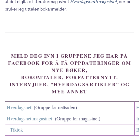
ut det digitale litteraturmagasinet
Hverdagsnettmagasinet
, derfor
bruker jeg tittelen bokanmelder.
MELD DEG INN I GRUPPENE JEG HAR PÅ
FACEBOOK FOR Å FÅ OPPDATERINGER OM
NYE BØKER,
BOKOMTALER, FORFATTERNYTT,
INTERVJUER, "HVERDAGSARTIKLER" OG
MYE ANNET
Hverdagsnett
(Gruppe for nettsiden)
H
Hverdagsnettmagasinet
(Gruppe for magasinet)
I
Tiktok
B