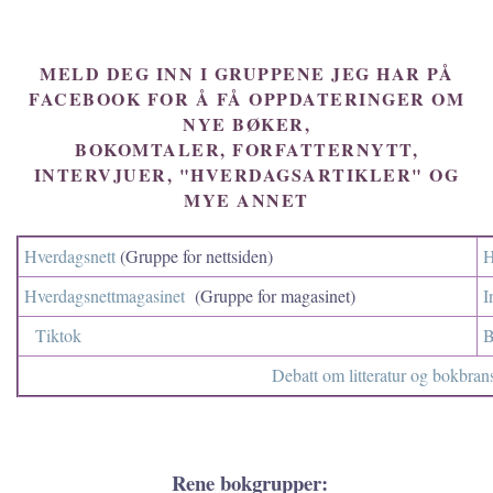
MELD DEG INN I GRUPPENE JEG HAR PÅ
FACEBOOK FOR Å FÅ OPPDATERINGER OM
NYE BØKER,
BOKOMTALER, FORFATTERNYTT,
INTERVJUER, "HVERDAGSARTIKLER" OG
MYE ANNET
Hverdagsnett
(Gruppe for nettsiden)
H
Hverdagsnettmagasinet
(Gruppe for magasinet)
I
Tiktok
B
Debatt om litteratur og bokbran
Rene bokgrupper: