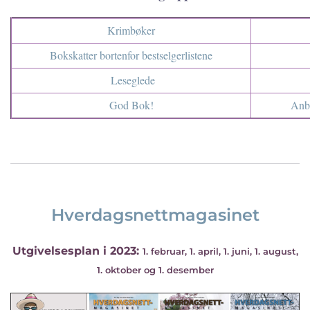
Krimbøker
Bokskatter bortenfor bestselgerlistene
Leseglede
God Bok!
Anbe
Hverdagsnettmagasinet
Utgivelsesplan i 2023:
1. februar, 1. april, 1. juni, 1. august,
1. oktober og 1. desember