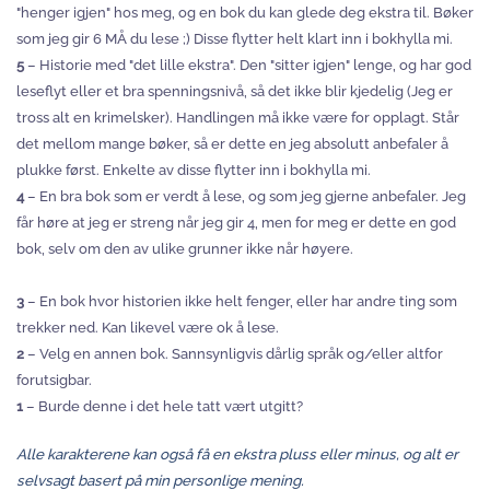
"henger igjen" hos meg, og en bok du kan glede deg ekstra til. Bøker
som jeg gir 6 MÅ du lese ;) Disse flytter helt klart inn i bokhylla mi.
5
– Historie med "det lille ekstra". Den "sitter igjen" lenge, og har god
leseflyt eller et bra spenningsnivå, så det ikke blir kjedelig (Jeg er
tross alt en krimelsker). Handlingen må ikke være for opplagt. Står
det mellom mange bøker, så er dette en jeg absolutt anbefaler å
plukke først. Enkelte av disse flytter inn i bokhylla mi.
4
– En bra bok som er verdt å lese, og som jeg gjerne anbefaler. Jeg
får høre at jeg er streng når jeg gir 4, men for meg er dette en god
bok, selv om den av ulike grunner ikke når høyere.
3
– En bok hvor historien ikke helt fenger, eller har andre ting som
trekker ned. Kan likevel være ok å lese.
2
– Velg en annen bok. Sannsynligvis dårlig språk og/eller altfor
forutsigbar.
1
– Burde denne i det hele tatt vært utgitt?
Alle karakterene kan også få en ekstra pluss eller minus, og alt er
selvsagt basert på min personlige mening.