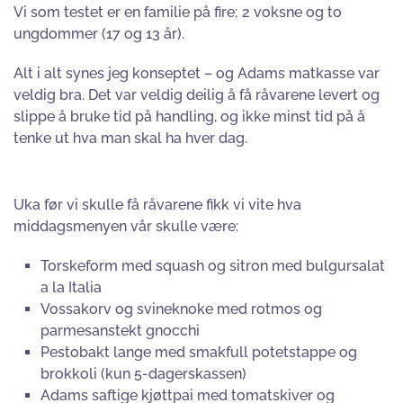
Vi som testet er en familie på fire; 2 voksne og to
ungdommer (17 og 13 år).
Alt i alt synes jeg konseptet – og Adams matkasse var
veldig bra. Det var veldig deilig å få råvarene levert og
slippe å bruke tid på handling, og ikke minst tid på å
tenke ut hva man skal ha hver dag.
Uka før vi skulle få råvarene fikk vi vite hva
middagsmenyen vår skulle være:
Torskeform med squash og sitron med bulgursalat
a la Italia
Vossakorv og svineknoke med rotmos og
parmesanstekt gnocchi
Pestobakt lange med smakfull potetstappe og
brokkoli (kun 5-dagerskassen)
Adams saftige kjøttpai med tomatskiver og