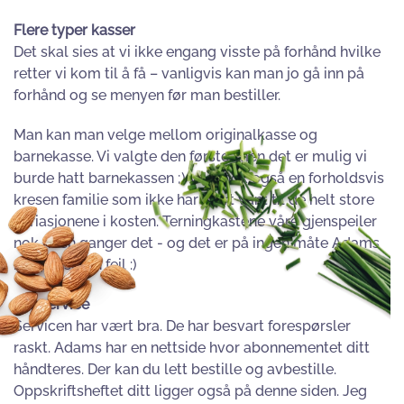
Flere typer kasser
Det skal sies at vi ikke engang visste på forhånd hvilke
retter vi kom til å få – vanligvis kan man jo gå inn på
forhånd og se menyen før man bestiller.
Man kan man velge mellom originalkasse og
barnekasse. Vi valgte den første, men det er mulig vi
burde hatt barnekassen ;) Vi er nok også en forholdsvis
kresen familie som ikke har vært vant til de helt store
variasjonene i kosten. Terningkastene våre gjenspeiler
nok noen ganger det - og det er på ingen måte Adams
matkasse sin feil :)
Bra service
Servicen har vært bra. De har besvart forespørsler
raskt. Adams har en nettside hvor abonnementet ditt
håndteres. Der kan du lett bestille og avbestille.
Oppskriftsheftet ditt ligger også på denne siden. Jeg