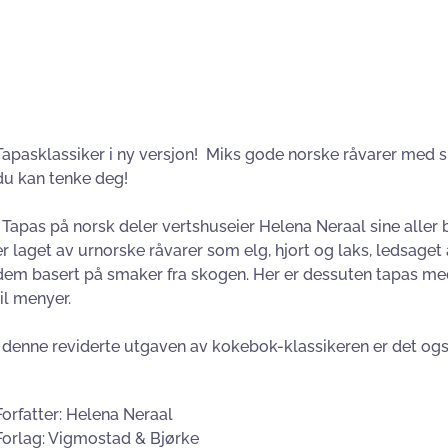
Tapasklassiker i ny versjon! Miks gode norske råvarer med s
du kan tenke deg!
I Tapas på norsk deler vertshuseier Helena Neraal sine aller
er laget av urnorske råvarer som elg, hjort og laks, ledsag
dem basert på smaker fra skogen. Her er dessuten tapas med r
til menyer.
I denne reviderte utgaven av kokebok-klassikeren er det også
Forfatter: Helena Neraal
Forlag: Vigmostad & Bjørke