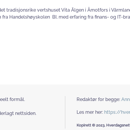
 det tradisjonsrike vertshuset Vita Älgen i Åmotfors i Värm
fra Handelshøyskolen BI, med erfaring fra finans- og IT-bra
eelt formål.
Redaktør for begge:
Ann
Les mer her:
https://hv
erlagt nettsiden.
Kopirett © 2023. Hverdagsnett.