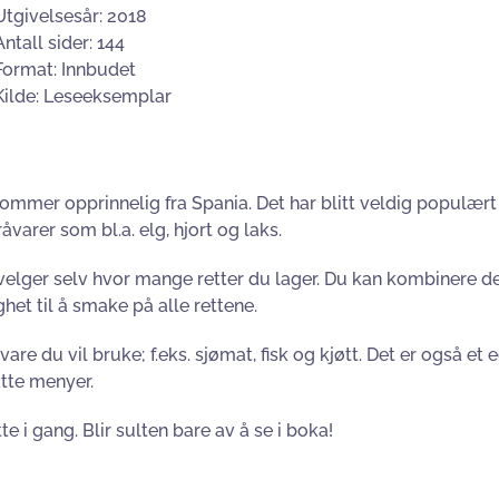
Utgivelsesår: 2018
Antall sider: 144
Format: Innbudet
Kilde: Leseeksemplar
mer opprinnelig fra Spania. Det har blitt veldig populært i 
arer som bl.a. elg, hjort og laks.
elger selv hvor mange retter du lager. Du kan kombinere det 
het til å smake på alle rettene.
re du vil bruke; f.eks. sjømat, fisk og kjøtt. Det er også et e
atte menyer.
e i gang. Blir sulten bare av å se i boka!