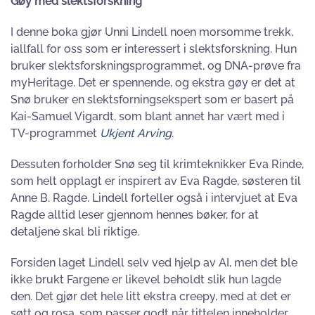
Gøy med slektsforskning
I denne boka gjør Unni Lindell noen morsomme trekk,
iallfall for oss som er interessert i slektsforskning. Hun
bruker slektsforskningsprogrammet, og DNA-prøve fra
myHeritage. Det er spennende, og ekstra gøy er det at
Snø bruker en slektsforningsekspert som er basert på
Kai-Samuel Vigardt, som blant annet har vært med i
TV-programmet
Ukjent Arving.
Dessuten forholder Snø seg til krimteknikker Eva Rinde,
som helt opplagt er inspirert av Eva Ragde, søsteren til
Anne B. Ragde. Lindell forteller også i intervjuet at Eva
Ragde alltid leser gjennom hennes bøker, for at
detaljene skal bli riktige.
Forsiden laget Lindell selv ved hjelp av AI, men det ble
ikke brukt Fargene er likevel beholdt slik hun lagde
den. Det gjør det hele litt ekstra creepy, med at det er
søtt og rosa, som passer godt når tittelen inneholder