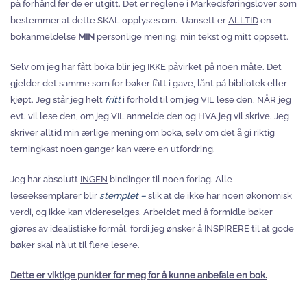
på forhånd før de er utgitt. Det er reglene i Markedsføringslover som
bestemmer at dette SKAL opplyses om. Uansett er
ALLTID
en
bokanmeldelse
MIN
personlige mening, min tekst og mitt oppsett.
Selv om jeg har fått boka blir jeg
IKKE
påvirket på noen måte. Det
gjelder det samme som for bøker fått i gave, lånt på bibliotek eller
kjøpt. Jeg står jeg helt
fritt
i forhold til om jeg VIL lese den, NÅR jeg
evt. vil lese den, om jeg VIL anmelde den og HVA jeg vil skrive. Jeg
skriver alltid min ærlige mening om boka, selv om det å gi riktig
terningkast noen ganger kan være en utfordring.
Jeg har absolutt
INGEN
bindinger til noen forlag. Alle
leseeksemplarer blir
stemplet –
slik at de ikke har noen økonomisk
verdi, og ikke kan videreselges. Arbeidet med å formidle bøker
gjøres av idealistiske formål, fordi jeg ønsker å INSPIRERE til at gode
bøker skal nå ut til flere lesere.
Dette er viktige punkter for meg for å kunne anbefale en bok.