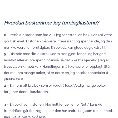
Hvordan bestemmer jeg terningkastene?
6
– Perfekt historie som har ALT jeg ser etter i en bok. Den Må være
godt skrevet. Historien må være interessant og spennende, og den
må ikke være for forutsigbar. En bok du kan glede deg ekstra til.
5
– Historie med "litt ekstra". Den "sitter igjen" lenge, og har god
leseflyt eller et bra spenningsnivå, så det ikke blir kjedelig (Jeg er
tross alt en krimelsker). Handlingen må ikke være for opplagt. Står
det mellom mange bøker, så er dette en jeg absolutt anbefaler å
plukke først.
4
– En normalt bra bok som er verdt å lese. Veldig mange bøker
fortjener denne karakteren.
3
– En bok hvor historien ikke helt fenger, er for "lett", kanskje
fremdriften går for tregt – eller den har andre ting som trekker ned.
Kan likevel være ok å lese.