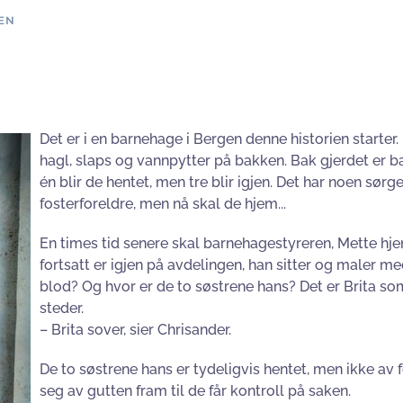
EN
Det er i en barnehage i Bergen denne historien starter.
hagl, slaps og vannpytter på bakken. Bak gjerdet er ba
én blir de hentet, men tre blir igjen. Det har noen sørge
fosterforeldre, men nå skal de hjem...
En times tid senere skal barnehagestyreren, Mette hje
fortsatt er igjen på avdelingen, han sitter og maler me
blod? Og hvor er de to søstrene hans? Det er Brita s
steder.
– Brita sover, sier Chrisander.
De to søstrene hans er tydeligvis hentet, men ikke av fo
seg av gutten fram til de får kontroll på saken.