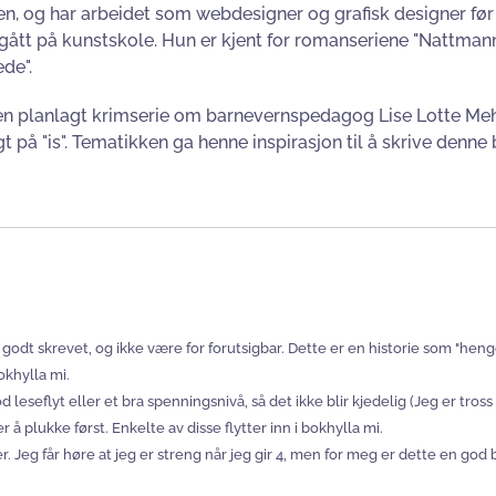
n, og har arbeidet som webdesigner og grafisk designer før h
gått på kunstskole. Hun er kjent for romanseriene "Nattmannen
de".
en planlagt krimserie om barnevernspedagog Lise Lotte Mehl. 
 på "is". Tematikken ga henne inspirasjon til å skrive denne 
e godt skrevet, og ikke være for forutsigbar. Dette er en historie som "hen
bokhylla mi.
god leseflyt eller et bra spenningsnivå, så det ikke blir kjedelig (Jeg er tr
 plukke først. Enkelte av disse flytter inn i bokhylla mi.
. Jeg får høre at jeg er streng når jeg gir 4, men for meg er dette en god