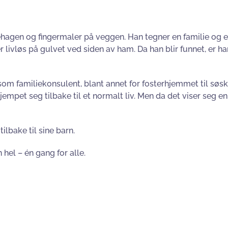
nehagen og fingermaler på veggen. Han tegner en familie og e
vløs på gulvet ved siden av ham. Da han blir funnet, er han
m familiekonsulent, blant annet for fosterhjemmet til søsk
 kjempet seg tilbake til et normalt liv. Men da det viser se
ilbake til sine barn.
 hel – én gang for alle.