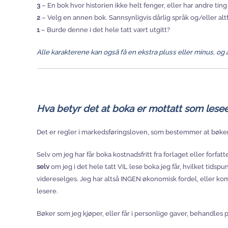
3
– En bok hvor historien ikke helt fenger, eller har andre tin
2
– Velg en annen bok. Sannsynligvis dårlig språk og/eller altf
1
– Burde denne i det hele tatt vært utgitt?
Alle karakterene kan også få en ekstra pluss eller minus, og 
Hva betyr det at boka er mottatt som le
Det er regler i markedsføringsloven, som bestemmer at bøk
Selv om jeg har får boka kostnadsfritt fra forlaget eller forfatt
selv
om jeg i det hele tatt VIL lese boka jeg får, hvilket tidspun
videreselges. Jeg har altså INGEN økonomisk fordel, eller kompe
lesere.
Bøker som jeg kjøper, eller får i personlige gaver, behandl