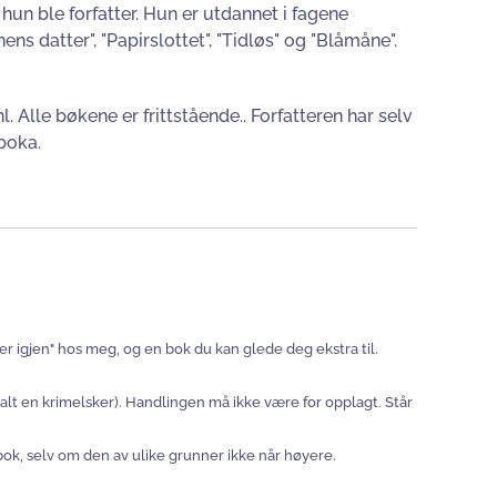
un ble forfatter. Hun er utdannet i fagene
s datter", "Papirslottet", "Tidløs" og "Blåmåne".
Alle bøkene er frittstående.. Forfatteren har selv
boka.
ger igjen" hos meg, og en bok du kan glede deg ekstra til.
oss alt en krimelsker). Handlingen må ikke være for opplagt. Står
 bok, selv om den av ulike grunner ikke når høyere.