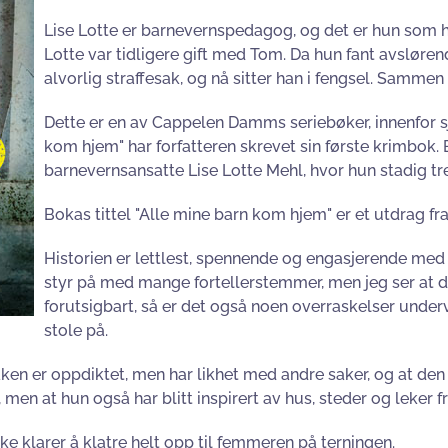
Lise Lotte er barnevernspedagog, og det er hun som ha
Lotte var tidligere gift med Tom. Da hun fant avsløren
alvorlig straffesak, og nå sitter han i fengsel. Sammen 
Dette er en av Cappelen Damms seriebøker, innenfor s
kom hjem" har forfatteren skrevet sin første krimbok. 
barnevernsansatte Lise Lotte Mehl, hvor hun stadig tre
Bokas tittel "Alle mine barn kom hjem" er et utdrag fra
Historien er lettlest, spennende og engasjerende med et
styr på med mange fortellerstemmer, men jeg ser at de
forutsigbart, så er det også noen overraskelser underv
stole på.
t saken er oppdiktet, men har likhet med andre saker, og at den
 men at hun også har blitt inspirert av hus, steder og leker 
ke klarer å klatre helt opp til femmeren på terningen.