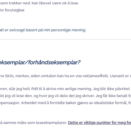
g som trekker ned. Kan likevel være ok å lese.
or forutsigbar.
alt er selvsagt basert på min personlige mening.
seeksemplar/forhåndseksemplar?
ene SKAL merkes, siden omtalen kan ha en viss reklameeffekt. Uansett 
eren, står jeg helt
fritt
til å skrive min ærlige mening. Jeg blir ikke påvirket
kt jeg vil lese den, og hvor jeg vil dele det jeg skriver. Jeg får ikke betalt
nsasjon. Arbeidet med å formidle bøker gjøres av idealistiske formål, fordi
es på samme måte som leseeksemplarer.
Dette er viktige punkter for meg f