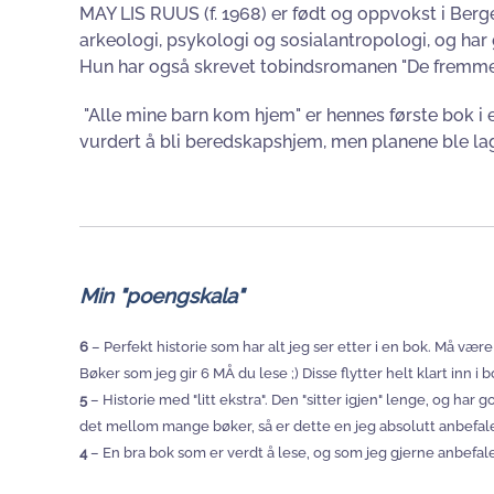
MAY LIS RUUS (f. 1968) er født og oppvokst i Berge
arkeologi, psykologi og sosialantropologi, og har 
Hun har også skrevet tobindsromanen "De fremme
"Alle mine barn kom hjem" er hennes første bok i 
vurdert å bli beredskapshjem, men planene ble lagt
Min "poengskala"
6
– Perfekt historie som har alt jeg ser etter i en bok. Må vær
Bøker som jeg gir 6 MÅ du lese ;) Disse flytter helt klart inn i 
5
– Historie med "litt ekstra". Den "sitter igjen" lenge, og har 
det mellom mange bøker, så er dette en jeg absolutt anbefaler å
4
– En bra bok som er verdt å lese, og som jeg gjerne anbefaler