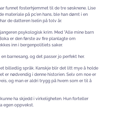
r funnet fosterhjemmet til de tre søsknene. Lise
de materiale på pc'en hans, ble han dømt i en
har de datteren Iselin på tolv år.
jangeren psykologisk krim. Med "Alle mine barn
Boka er den første av fire planlagte om
kkes inn i bergenpolitiets saker.
 en barnesang, og det passer jo perfekt her.
 billedlig språk. Kanskje blir det litt mye å holde
t er nødvendig i denne historien. Selv om noe er
eis, og man er aldri trygg på hvem som er til å
 kunne ha skjedd i virkeligheten. Hun forteller
fra egen oppvekst.