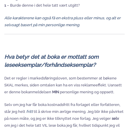
1
– Burde denne i det hele tatt vært utgitt?
Alle karakterene kan også få en ekstra pluss eller minus, og alt er
selvsagt basert på min personlige mening.
Hva betyr det at boka er mottatt som
leseeksemplar/forhåndseksemplar?
Det er regler i markedsføringsloven, som bestemmer at bøkene
SKAL merkes, siden omtalen kan ha en viss reklameeffekt. Uansett
er denne bokanmeldelsen
MIN
personlige mening og oppsett.
Selv om jeg har får boka kostnadsfritt fra forlaget eller forfatteren,
står jeg helt
fritt
til å skrive min ærlige mening. Jeg blir ikke påvirket
på noen måte, og jeg er ikke tilknyttet noe forlag. Jeg velger
selv
om jeg i det hele tatt VIL lese boka jeg får, hvilket tidspunkt jeg vil