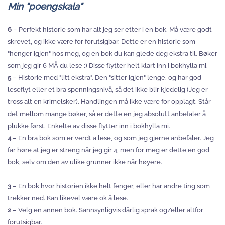
Min "poengskala"
6
– Perfekt historie som har alt jeg ser etter i en bok. Må være godt
skrevet, og ikke være for forutsigbar. Dette er en historie som
"henger igjen" hos meg, og en bok du kan glede deg ekstra til. Bøker
som jeg gir 6 MÅ du lese ;) Disse flytter helt klart inn i bokhylla mi.
5
– Historie med "litt ekstra". Den "sitter igjen" lenge, og har god
leseflyt eller et bra spenningsnivå, så det ikke blir kjedelig (Jeg er
tross alt en krimelsker). Handlingen må ikke være for opplagt. Står
det mellom mange bøker, så er dette en jeg absolutt anbefaler å
plukke først. Enkelte av disse flytter inn i bokhylla mi.
4
– En bra bok som er verdt å lese, og som jeg gjerne anbefaler. Jeg
får høre at jeg er streng når jeg gir 4, men for meg er dette en god
bok, selv om den av ulike grunner ikke når høyere.
3
– En bok hvor historien ikke helt fenger, eller har andre ting som
trekker ned. Kan likevel være ok å lese.
2
– Velg en annen bok. Sannsynligvis dårlig språk og/eller altfor
forutsigbar.