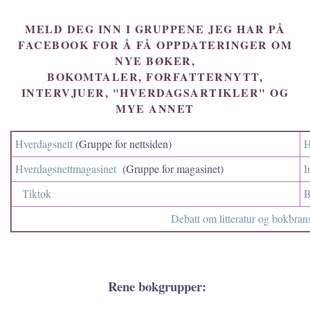
MELD DEG INN I GRUPPENE JEG HAR PÅ
FACEBOOK FOR Å FÅ OPPDATERINGER OM
NYE BØKER,
BOKOMTALER, FORFATTERNYTT,
INTERVJUER, "HVERDAGSARTIKLER" OG
MYE ANNET
Hverdagsnett
(Gruppe for nettsiden)
H
Hverdagsnettmagasinet
(Gruppe for magasinet)
I
Tiktok
B
Debatt om litteratur og bokbran
Rene bokgrupper: