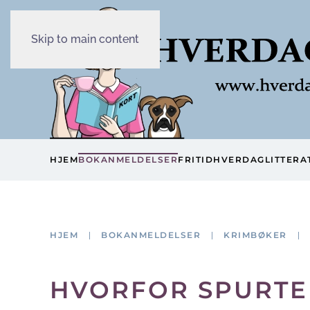
Skip to main content
HJEM
BOKANMELDELSER
FRITID
HVERDAG
LITTERA
HJEM
BOKANMELDELSER
KRIMBØKER
HVORFOR SPURTE 