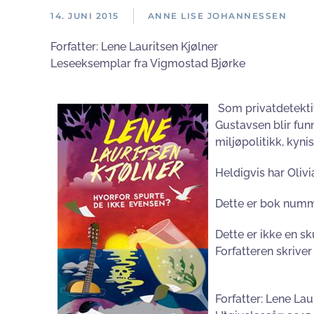
14. JUNI 2015
ANNE LISE JOHANNESSEN
Forfatter:
Lene Lauritsen Kjølner
Leseeksemplar fra Vigmostad Bjørke
So
m privatdetekti
Gustavsen blir fun
miljøpolitikk, kyni
Heldigvis har Olivi
Dette er bok numme
Dette er ikke en s
Forfatteren skriver
Forfatter: Lene Lau