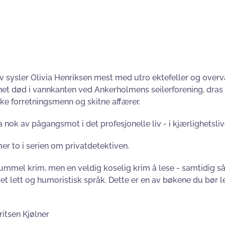
v sysler Olivia Henriksen mest med utro ektefeller og over
net død i vannkanten ved Ankerholmens seilerforening, dras 
ske forretningsmenn og skitne affærer.
a nok av pågangsmot i det profesjonelle liv - i kjærlighetslive
r to i serien om privatdetektiven.
kummel krim, men en veldig koselig krim å lese - samtidig så
 et lett og humoristisk språk. Dette er en av bøkene du bør l
ritsen Kjølner