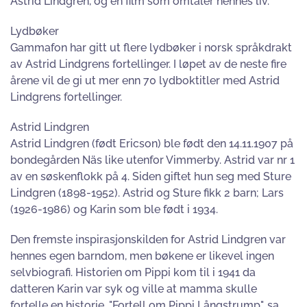
Astrid Lindgren, og en film som omtaler hennes liv.
Lydbøker
Gammafon har gitt ut flere lydbøker i norsk språkdrakt
av Astrid Lindgrens fortellinger. I løpet av de neste fire
årene vil de gi ut mer enn 70 lydboktitler med Astrid
Lindgrens fortellinger.
Astrid Lindgren
Astrid Lindgren (født Ericson) ble født den 14.11.1907 på
bondegården Näs like utenfor Vimmerby. Astrid var nr 1
av en søskenflokk på 4. Siden giftet hun seg med Sture
Lindgren (1898-1952). Astrid og Sture fikk 2 barn; Lars
(1926-1986) og Karin som ble født i 1934.
Den fremste inspirasjonskilden for Astrid Lindgren var
hennes egen barndom, men bøkene er likevel ingen
selvbiografi. Historien om Pippi kom til i 1941 da
datteren Karin var syk og ville at mamma skulle
fortelle en historie. "Fortell om Pippi Långstrump", sa