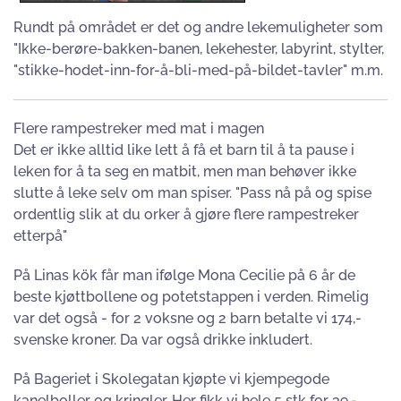
Rundt på området er det og andre lekemuligheter som
"Ikke-berøre-bakken-banen, lekehester, labyrint, stylter,
"stikke-hodet-inn-for-å-bli-med-på-bildet-tavler" m.m.
Flere rampestreker med mat i magen
Det er ikke alltid like lett å få et barn til å ta pause i
leken for å ta seg en matbit, men man behøver ikke
slutte å leke selv om man spiser. "Pass nå på og spise
ordentlig slik at du orker å gjøre flere rampestreker
etterpå"
På Linas kök får man ifølge Mona Cecilie på 6 år de
beste kjøttbollene og potetstappen i verden. Rimelig
var det også - for 2 voksne og 2 barn betalte vi 174,-
svenske kroner. Da var også drikke inkludert.
På Bageriet i Skolegatan kjøpte vi kjempegode
kanelboller og kringler. Her fikk vi hele 5 stk for 39,-