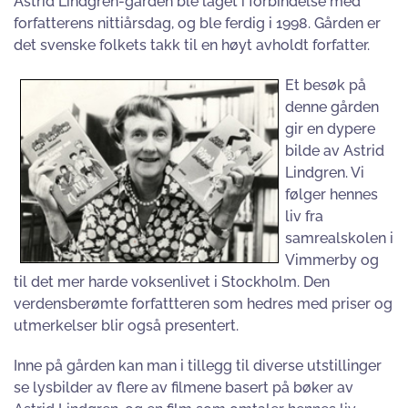
Astrid Lindgren-gården ble laget i forbindelse med
forfatterens nittiårsdag, og ble ferdig i 1998. Gården er
det svenske folkets takk til en høyt avholdt forfatter.
Et besøk på
denne gården
gir en dypere
bilde av Astrid
Lindgren. Vi
følger hennes
liv fra
samrealskolen i
Vimmerby og
til det mer harde voksenlivet i Stockholm. Den
verdensberømte forfattteren som hedres med priser og
utmerkelser blir også presentert.
Inne på gården kan man i tillegg til diverse utstillinger
se lysbilder av flere av filmene basert på bøker av