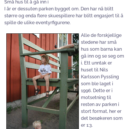
Små hus til å gå inn i
I år er dessuten parken bygget om. Den har nå blitt
større og enda flere skuespillere har blitt engasjert til å
spille de ulike eventyrfigurene.
Alle de forskjellige
stedene har små
hus som barna kan
gå inn og se seg om
i. Ett unntak er
huset til Nils
Karlsson Pyssling
som ble laget i
1996. Dette er i
motsetning til
resten av parken i
stort format, her er
det besøkeren som
er 1:3.