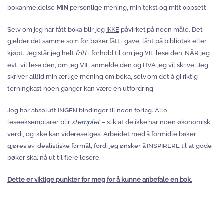
bokanmeldelse
MIN
personlige mening, min tekst og mitt oppsett.
Selv om jeg har fått boka blir jeg
IKKE
påvirket på noen måte. Det
gjelder det samme som for bøker fått i gave, lånt på bibliotek eller
kjøpt. Jeg står jeg helt
fritt
i forhold til om jeg VIL lese den, NÅR jeg
evt. vil lese den, om jeg VIL anmelde den og HVA jeg vil skrive. Jeg
skriver alltid min ærlige mening om boka, selv om det å gi riktig
terningkast noen ganger kan være en utfordring.
Jeg har absolutt
INGEN
bindinger til noen forlag. Alle
leseeksemplarer blir
stemplet –
slik at de ikke har noen økonomisk
verdi, og ikke kan videreselges. Arbeidet med å formidle bøker
gjøres av idealistiske formål, fordi jeg ønsker å INSPIRERE til at gode
bøker skal nå ut til flere lesere.
Dette er viktige punkter for meg for å kunne anbefale en bok.