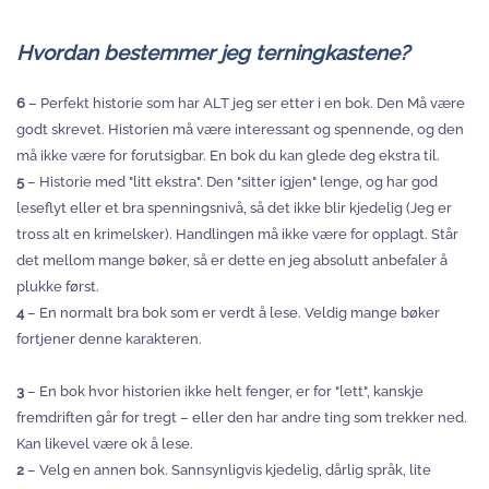
Hvordan bestemmer jeg terningkastene?
6
– Perfekt historie som har ALT jeg ser etter i en bok. Den Må være
godt skrevet. Historien må være interessant og spennende, og den
må ikke være for forutsigbar. En bok du kan glede deg ekstra til.
5
– Historie med "litt ekstra". Den "sitter igjen" lenge, og har god
leseflyt eller et bra spenningsnivå, så det ikke blir kjedelig (Jeg er
tross alt en krimelsker). Handlingen må ikke være for opplagt. Står
det mellom mange bøker, så er dette en jeg absolutt anbefaler å
plukke først.
4
– En normalt bra bok som er verdt å lese. Veldig mange bøker
fortjener denne karakteren.
3
– En bok hvor historien ikke helt fenger, er for "lett", kanskje
fremdriften går for tregt – eller den har andre ting som trekker ned.
Kan likevel være ok å lese.
2
– Velg en annen bok. Sannsynligvis kjedelig, dårlig språk, lite